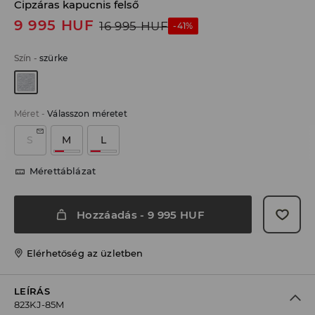
Cipzáras kapucnis felső
9 995
HUF
16 995
HUF
-41%
Szín
-
szürke
Méret
-
Válasszon méretet
S
M
L
Mérettáblázat
Hozzáadás
-
9 995
HUF
Elérhetőség az üzletben
LEÍRÁS
823KJ-85M