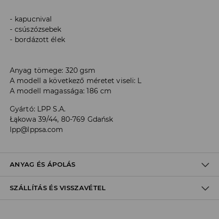
kapucnival
csúszózsebek
bordázott élek
Anyag tömege: 320 gsm
A modell a következő méretet viseli: L
A modell magassága: 186 cm
Gyártó
:
LPP S.A.
Łąkowa 39/44, 80-769 Gdańsk
lpp@lppsa.com
ANYAG ÉS ÁPOLÁS
SZÁLLÍTÁS ÉS VISSZAVÉTEL
ELSŐ SZÖVET
:
60% PAMUT, 40% POLIÉSZTER
Szállítási irányelvek