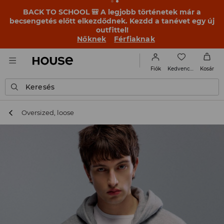
BACK TO SCHOOL 🎒 A legjobb történetek már a
becsengetés előtt elkezdődnek. Kezdd a tanévet egy új
outfittel!
Nőknek
Férfiaknak
Kedvencek
Fiók
Kosár
Keresés
Oversized, loose