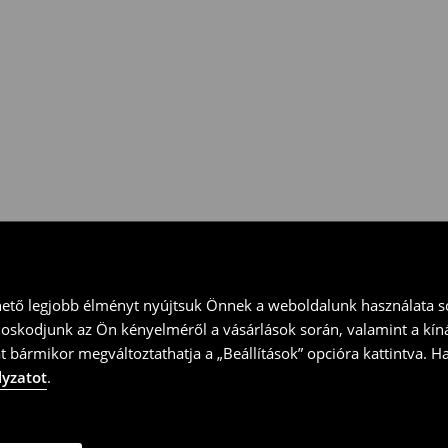
 vidd vissza a terméket
ványt és küld vissza a terméket
hető legjobb élményt nyújtsuk Önnek a weboldalunk használata so
doskodjunk az Ön kényelméről a vásárlások során, valamint a kín
t bármikor megváltoztathatja a „Beállítások” opcióra kattintva. H
lyzatot
.