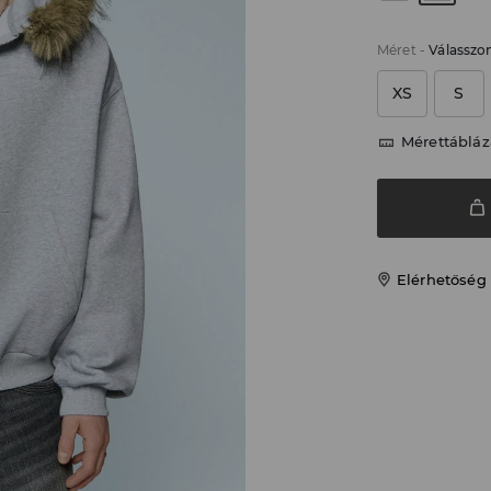
Méret
-
Válasszo
XS
S
Mérettábláz
Elérhetőség