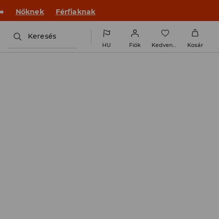
 új outfittel!
Nőknek
Férfiaknak
Keresés
HU
Fiók
Kedvencek
Kosár