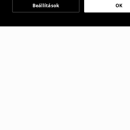
Beállítások
OK
Más vásárlók is választ
Cipzáras kapucnis felső
Cipzáras ka
13995
HUF
16995
HUF