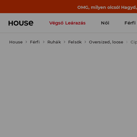
BACK TO SCHOOL
📒
A legjobb történet
Végső Leárazás
Női
Férfi
House
Férfi
Ruhák
Felsők
Oversized, loose
Ci