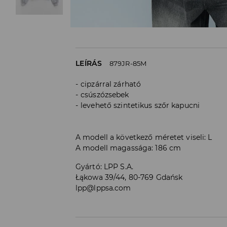
LEÍRÁS
879JR-85M
cipzárral zárható
csúszózsebek
levehető szintetikus szőr kapucni
A modell a következő méretet viseli: L
A modell magassága: 186 cm
Gyártó
:
LPP S.A.
Łąkowa 39/44, 80-769 Gdańsk
lpp@lppsa.com