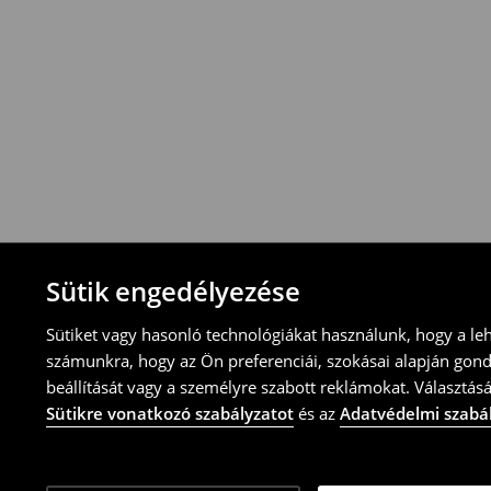
Visszavételi irányelvek
-Magyarországon bármelyik House üzletbe
blokkal/számlával
-online üzleten keresztül
-töltsd ki az online visszaküldési nyomtat
⟶
További tudnivalók
Sütik engedélyezése
Sütiket vagy hasonló technológiákat használunk, hogy a le
számunkra, hogy az Ön preferenciái, szokásai alapján gon
beállítását vagy a személyre szabott reklámokat. Választásá
Sütikre vonatkozó szabályzatot
és az
Adatvédelmi szabá