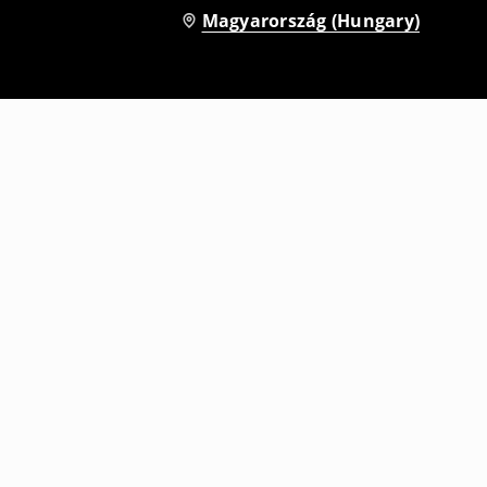
Magyarország (Hungary)
Kapucnis farmerdzseki
11995
HUF
17995
HUF