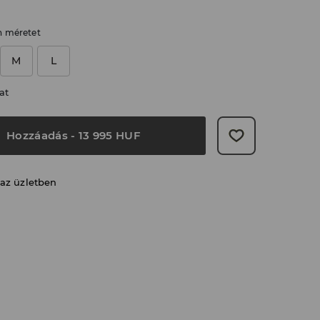
n méretet
M
L
at
Hozzáadás
-
13 995
HUF
 az üzletben