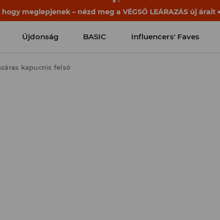
ek már a becsengetés előtt elkezdődnek. Kezdd a tanévet egy
Újdonság
BASIC
Influencers' Faves
pzáras kapucnis felső