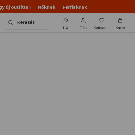
 új outfittel!
Nőknek
Férfiaknak
Keresés
HU
Fiók
Kedvencek
Kosár