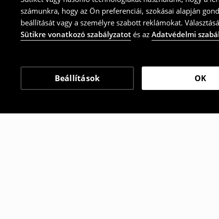
számunkra, hogy az Ön preferenciái, szokásai alapján gon
beállítását vagy a személyre szabott reklámokat. Választásá
Sütikre vonatkozó szabályzatot
és az
Adatvédelmi szabá
Beállítások
OK
Más vásárlók is választ