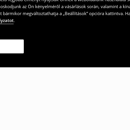
doskodjunk az Ön kényelméről a vásárlások során, valamint a kín
t bármikor megváltoztathatja a „Beállítások” opcióra kattintva. H
lyzatot
.
ották