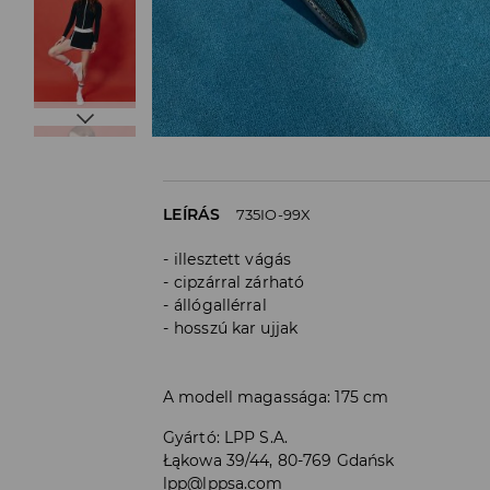
LEÍRÁS
735IO-99X
illesztett vágás
cipzárral zárható
állógallérral
hosszú kar ujjak
A modell magassága: 175 cm
Gyártó
:
LPP S.A.
Łąkowa 39/44, 80-769 Gdańsk
lpp@lppsa.com