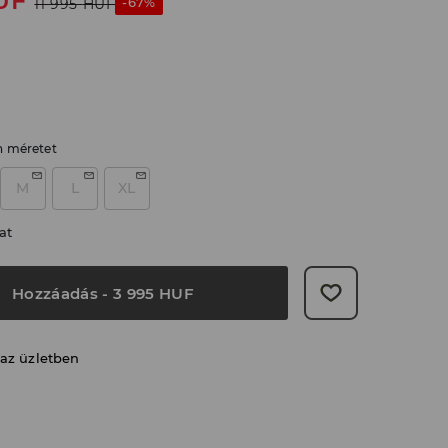
UF
-67%
11 995
HUF
n méretet
M
L
XL
at
Hozzáadás
-
3 995
HUF
 az üzletben