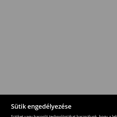
*
A
kiszállítás
ingyenes
12
000
Ft
vagy
a
rendelések
esetén
!
Az
összeg
azonban
vonatkozik
.
⟶
További információ
Visszavételi irányelvek
-Magyarországon bármelyik House üzletbe
blokkal/számlával
-online üzleten keresztül
-töltsd ki az online visszaküldési nyomtat
⟶
További tudnivalók
Sütik engedélyezése
Sütiket vagy hasonló technológiákat használunk, hogy a le