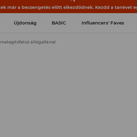
ek már a becsengetés előtt elkezdődnek. Kezdd a tanévet egy
Újdonság
BASIC
Influencers' Faves
melegítőfelső állógallérral