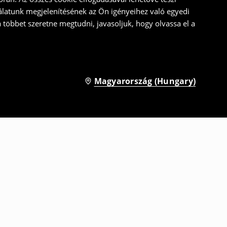
álatunk megjelenítésének az Ön igényeihez való egyedi
a többet szeretne megtudni, javasoljuk, hogy olvassa el a
Magyarország (Hungary)