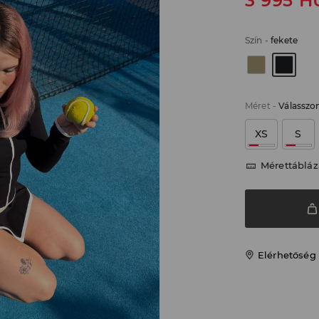
3 995
H
Szín
-
fekete
Méret
-
Válasszo
XS
S
Mérettábláz
Elérhetőség