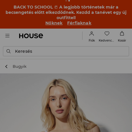
BACK TO SCHOOL
📒
A legjobb történetek már a
becsengetés előtt elkezdődnek. Kezdd a tanévet egy új
outfittel!
Nőknek
Férfiaknak
Kedvencek
Fiók
Kosár
Keresés
Bugyik