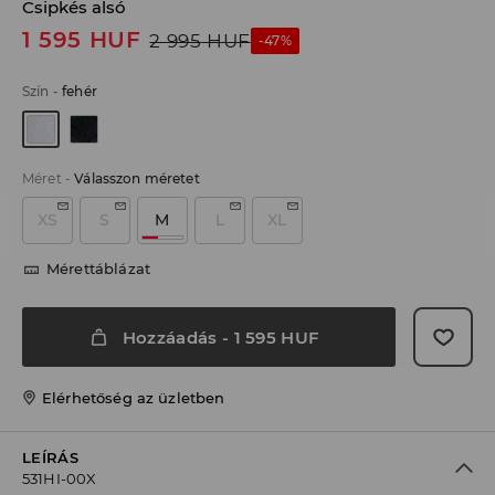
Csipkés alsó
1 595
HUF
2 995
HUF
-47%
Szín
-
fehér
Méret
-
Válasszon méretet
XS
S
M
L
XL
Mérettáblázat
Hozzáadás
-
1 595
HUF
Elérhetőség az üzletben
LEÍRÁS
531HI-00X