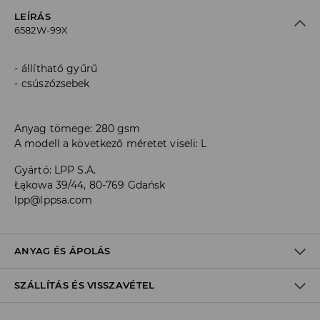
LEÍRÁS
6582W-99X
állítható gyűrű
csúszózsebek
Anyag tömege: 280 gsm
A modell a következő méretet viseli: L
Gyártó
:
LPP S.A.
Łąkowa 39/44, 80-769 Gdańsk
lpp@lppsa.com
ANYAG ÉS ÁPOLÁS
SZÁLLÍTÁS ÉS VISSZAVÉTEL
Anyag I
:
60% PAMUT, 40% POLIÉSZTER
GÉPIMOSÁS MAX. 30° C