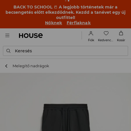
BACK TO SCHOOL
📒
A legjobb történetek már a
becsengetés előtt elkezdődnek. Kezdd a tanévet egy új
outfittel!
Nőknek
Férfiaknak
Kedvencek
Fiók
Kosár
Keresés
Melegítő nadrágok