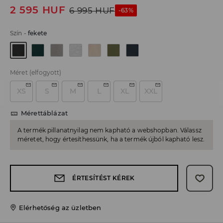
2 595
HUF
6 995
HUF
-63%
Szín
-
fekete
Méret
(elfogyott)
XS
S
M
L
XL
XXL
Mérettáblázat
A termék pillanatnyilag nem kapható a webshopban. Válassz
méretet, hogy értesíthessünk, ha a termék újból kapható lesz.
ÉRTESÍTÉST KÉREK
Elérhetőség az üzletben