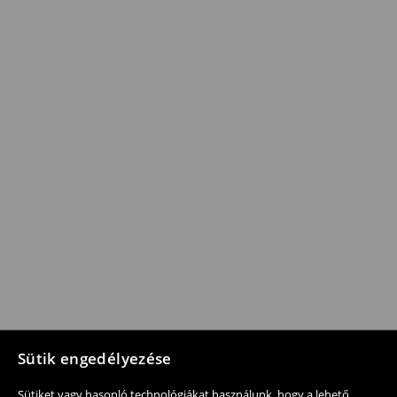
Sütik engedélyezése
Sütiket vagy hasonló technológiákat használunk, hogy a lehető