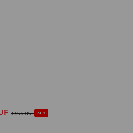
UF
-50%
9 995
HUF