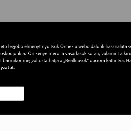
ványt és küld vissza a terméket
hető legjobb élményt nyújtsuk Önnek a weboldalunk használata so
doskodjunk az Ön kényelméről a vásárlások során, valamint a kín
t bármikor megváltoztathatja a „Beállítások” opcióra kattintva. H
lyzatot
.