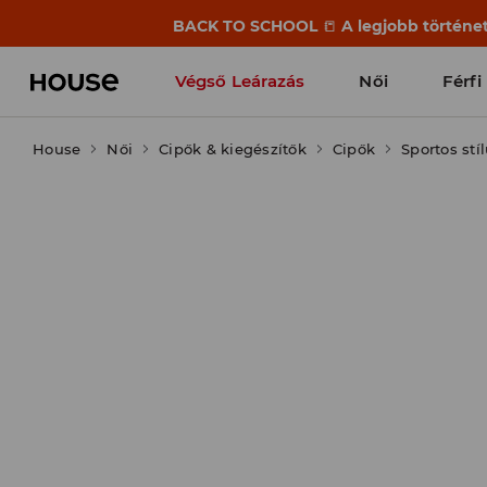
BACK TO SCHOOL
📒
A legjobb történet
Végső Leárazás
Női
Férfi
House
Női
Cipők & kiegészítők
Cipők
Sportos stí