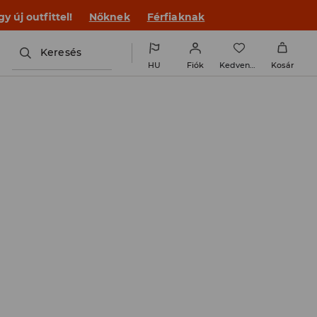
 új outfittel!
Nőknek
Férfiaknak
Keresés
HU
Fiók
Kedvencek
Kosár