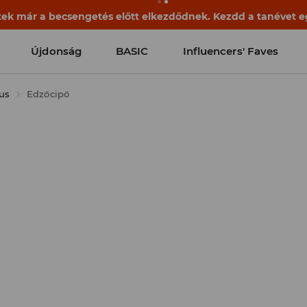
ek már a becsengetés előtt elkezdődnek. Kezdd a tanévet egy
Újdonság
BASIC
Influencers' Faves
lus
Edzőcipő