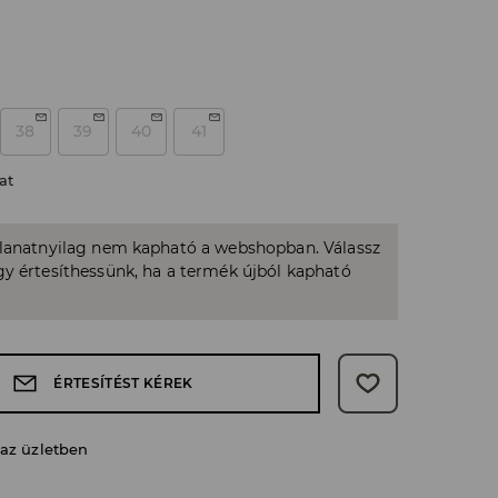
38
39
40
41
at
llanatnyilag nem kapható a webshopban. Válassz
y értesíthessünk, ha a termék újból kapható
ÉRTESÍTÉST KÉREK
 az üzletben