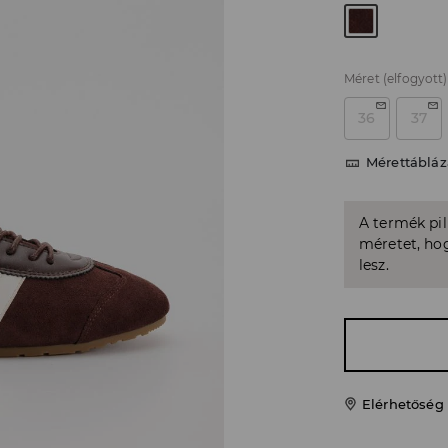
Méret
(elfogyott)
36
37
Mérettábláz
A termék pi
méretet, hog
lesz.
Elérhetőség