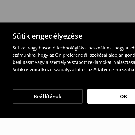
-töltsd ki az online visszaküldési nyomtat
⟶
További tudnivalók
Sütik engedélyezése
Sütiket vagy hasonló technológiákat használunk, hogy a le
számunkra, hogy az Ön preferenciái, szokásai alapján gon
beállítását vagy a személyre szabott reklámokat. Választásá
Sütikre vonatkozó szabályzatot
és az
Adatvédelmi szabá
Beállítások
OK