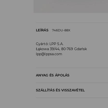
LEÍRÁS
746DU-88X
Gyártó
:
LPP S.A.
Łąkowa 39/44, 80-769 Gdańsk
lpp@lppsa.com
ANYAG ÉS ÁPOLÁS
Anyag I
:
85% POLIÉSZTER, 15% POLIURETÁN
SZÁLLÍTÁS ÉS VISSZAVÉTEL
Anyag II
:
70% POLIÉSZTER, 30% POLIURETÁN
Anyag III
:
100% TPR
Szállítási irányelvek
MOSNI TILOS