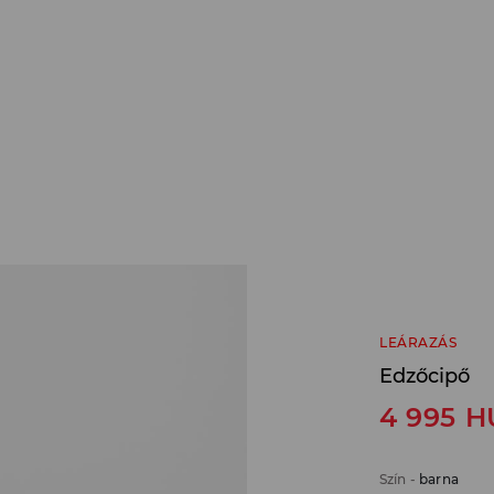
LEÁRAZÁS
Edzőcipő
4 995
H
Szín
-
barna