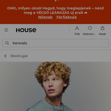
BACK TO SCHOOL
📒
A legjobb történetek már a
becsengetés előtt elkezdődnek. Kezdd a tanévet egy új
outfittel!
Nőknek
Férfiaknak
Kedvencek
Fiók
Kosár
Keresés
Rövid ujjal