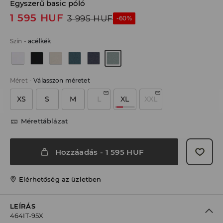
Egyszerű basic póló
1 595
HUF
3 995
HUF
-60%
Szín
-
acélkék
Méret
-
Válasszon méretet
XS
S
M
L
XL
XXL
Mérettáblázat
Hozzáadás
-
1 595
HUF
Elérhetőség az üzletben
LEÍRÁS
464IT-95X