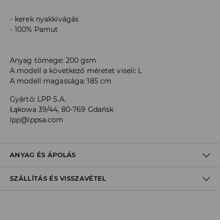
kerek nyakkivágás
100% Pamut
Anyag tömege: 200 gsm
A modell a következő méretet viseli: L
A modell magassága: 185 cm
Gyártó
:
LPP S.A.
Łąkowa 39/44, 80-769 Gdańsk
lpp@lppsa.com
ANYAG ÉS ÁPOLÁS
SZÁLLÍTÁS ÉS VISSZAVÉTEL
100% PAMUT
Szállítási irányelvek