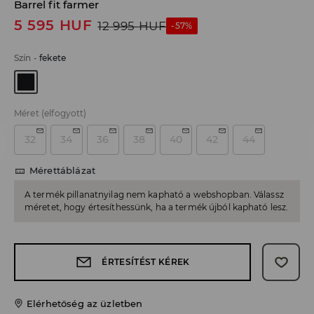
Barrel fit farmer
5 595
HUF
12 995
HUF
-57%
Szín
-
fekete
Méret
(elfogyott)
32
34
36
38
40
42
44
Mérettáblázat
A termék pillanatnyilag nem kapható a webshopban. Válassz
méretet, hogy értesíthessünk, ha a termék újból kapható lesz.
ÉRTESÍTÉST KÉREK
Elérhetőség az üzletben