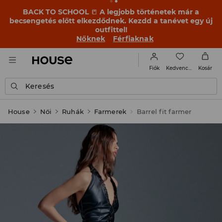
BACK TO SCHOOL
📒
A legjobb történetek már a
becsengetés előtt elkezdődnek. Kezdd a tanévet egy új
outfittel!
Nőknek
Férfiaknak
Kedvencek
Fiók
Kosár
Keresés
House
Női
Ruhák
Farmerek
Barrel fit farmer