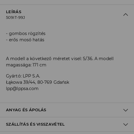
LEÍRÁS
509IT-99J
gombos rögzítés
erős mosó hatás
A modell a következő méretet visel: S/36. A modell
magassága: 171 cm
Gyártó
:
LPP S.A.
Łąkowa 39/44, 80-769 Gdańsk
lpp@lppsa.com
ANYAG ÉS ÁPOLÁS
SZÁLLÍTÁS ÉS VISSZAVÉTEL
ELSŐ SZÖVET
:
100% PAMUT