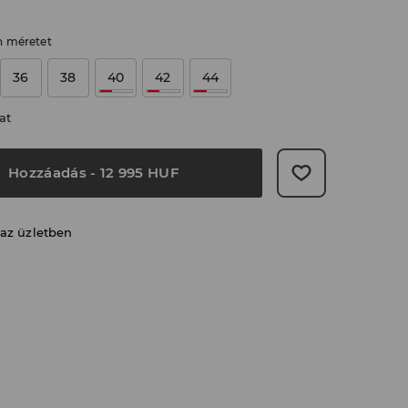
n méretet
36
38
40
42
44
at
Hozzáadás
-
12 995
HUF
 az üzletben