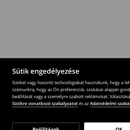
Visszavételi irányelvek
-Magyarországon bármelyik House üzletbe
blokkal/számlával
-online üzleten keresztül
-töltsd ki az online visszaküldési nyomtat
⟶
További tudnivalók
Sütik engedélyezése
Sütiket vagy hasonló technológiákat használunk, hogy a le
számunkra, hogy az Ön preferenciái, szokásai alapján gon
beállítását vagy a személyre szabott reklámokat. Választásá
Sütikre vonatkozó szabályzatot
és az
Adatvédelmi szabá
Beállítások
OK