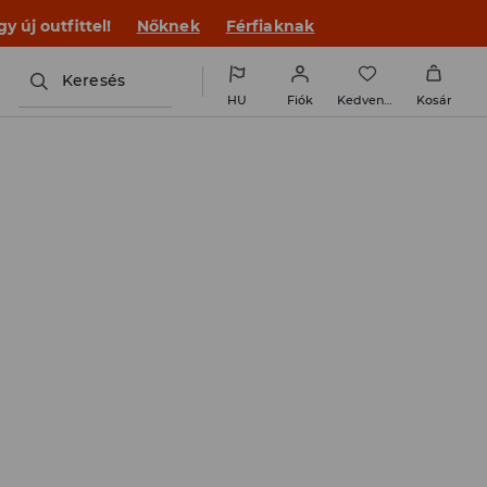
 új outfittel!
Nőknek
Férfiaknak
Keresés
HU
Fiók
Kedvencek
Kosár