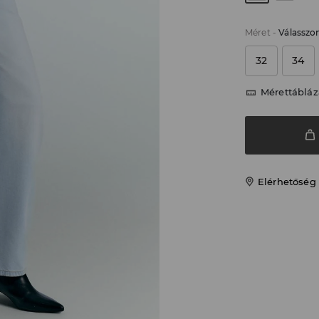
Méret
-
Válasszo
32
34
Mérettábláz
Elérhetőség