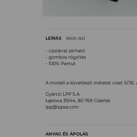
LEÍRÁS
900II-50J
cipzárral zárható
gombos rögzítés
100% Pamut
A modell a következő méretet visel: S/36
Gyártó
:
LPP S.A.
Łąkowa 39/44, 80-769 Gdańsk
lpp@lppsa.com
ANYAG ÉS ÁPOLÁS