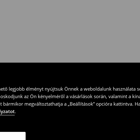
 vidd vissza a terméket
ványt és küld vissza a terméket
hető legjobb élményt nyújtsuk Önnek a weboldalunk használata so
doskodjunk az Ön kényelméről a vásárlások során, valamint a kín
t bármikor megváltoztathatja a „Beállítások” opcióra kattintva. H
lyzatot
.