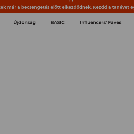
k már a becsengetés előtt elkezdődnek. Kezdd a tanévet egy
Újdonság
BASIC
Influencers' Faves