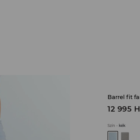
Barrel fit f
12 995
H
Szín
-
kék