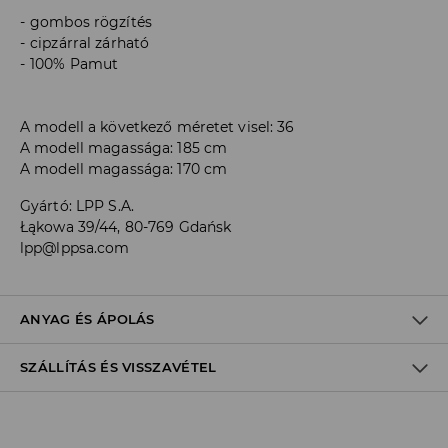
gombos rögzítés
cipzárral zárható
100% Pamut
A modell a következő méretet visel: 36
A modell magassága: 185 cm
A modell magassága: 170 cm
Gyártó
:
LPP S.A.
Łąkowa 39/44, 80-769 Gdańsk
lpp@lppsa.com
ANYAG ÉS ÁPOLÁS
SZÁLLÍTÁS ÉS VISSZAVÉTEL
ELSŐ SZÖVET
:
100% PAMUT
FEHÉRÍTŐSZER HASZNÁLATA TILOS
Szállítási irányelvek
KÜLÖN VAGY HASONLÓ SZÍNŰEKKEL KELL MOSNI