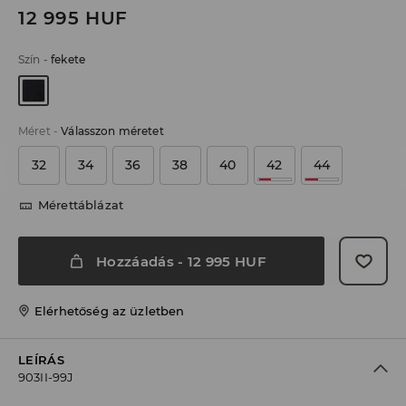
12 995
HUF
Szín
-
fekete
Méret
-
Válasszon méretet
32
34
36
38
40
42
44
Mérettáblázat
Hozzáadás
-
12 995
HUF
Elérhetőség az üzletben
LEÍRÁS
903II-99J