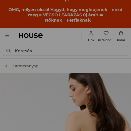
BACK TO SCHOOL
📒
A legjobb történetek már a
becsengetés előtt elkezdődnek. Kezdd a tanévet egy új
outfittel!
Nőknek
Férfiaknak
Kedvencek
Fiók
Kosár
Keresés
Farmeranyag