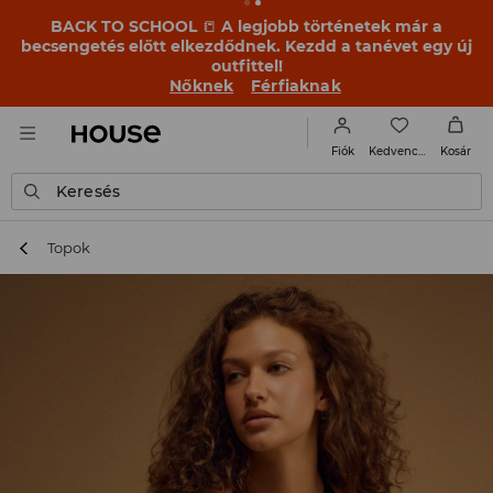
BACK TO SCHOOL
📒
A legjobb történetek már a
becsengetés előtt elkezdődnek. Kezdd a tanévet egy új
outfittel!
Nőknek
Férfiaknak
Kedvencek
Fiók
Kosár
Keresés
Topok