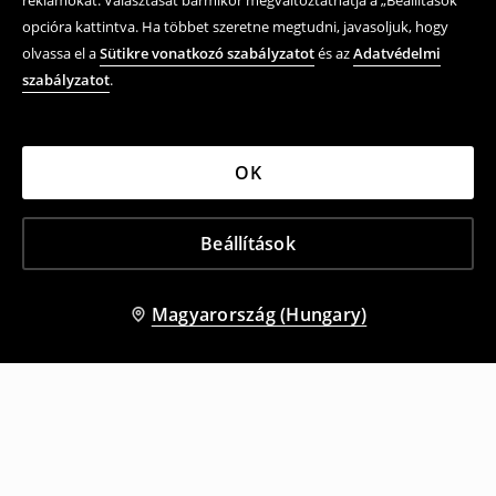
reklámokat. Választását bármikor megváltoztathatja a „Beállítások”
opcióra kattintva. Ha többet szeretne megtudni, javasoljuk, hogy
olvassa el a
Sütikre vonatkozó szabályzatot
és az
Adatvédelmi
szabályzatot
.
OK
Beállítások
Magyarország (Hungary)