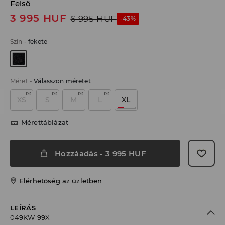
Felső
3 995
HUF
6 995
HUF
-43%
Szín
-
fekete
Méret
-
Válasszon méretet
XS
S
M
L
XL
Mérettáblázat
Hozzáadás
-
3 995
HUF
Elérhetőség az üzletben
LEÍRÁS
049KW-99X