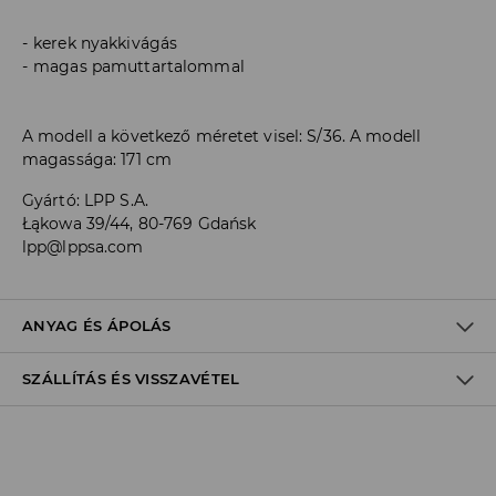
kerek nyakkivágás
magas pamuttartalommal
A modell a következő méretet visel: S/36. A modell
magassága: 171 cm
Gyártó
:
LPP S.A.
Łąkowa 39/44, 80-769 Gdańsk
lpp@lppsa.com
ANYAG ÉS ÁPOLÁS
SZÁLLÍTÁS ÉS VISSZAVÉTEL
ELSŐ SZÖVET
:
95% PAMUT, 5% ELASZTÁN
VISSZÁJÁRA FORDÍTOTT OLDALÁN KELL VASALNI
Szállítási irányelvek
FEHÉRÍTŐSZER HASZNÁLATA TILOS
Áruházi
átvétel
House
(5 - 10 munkanap)