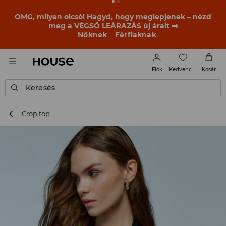
BACK TO SCHOOL
📒
A legjobb történetek már a
becsengetés előtt elkezdődnek. Kezdd a tanévet egy új
outfittel!
Nőknek
Férfiaknak
Kedvencek
Fiók
Kosár
Keresés
Crop top