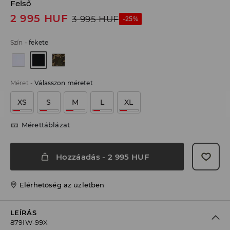
Felső
2 995
HUF
3 995
HUF
-25%
Szín
-
fekete
Méret
-
Válasszon méretet
XS
S
M
L
XL
Mérettáblázat
Hozzáadás
-
2 995
HUF
Elérhetőség az üzletben
LEÍRÁS
879IW-99X