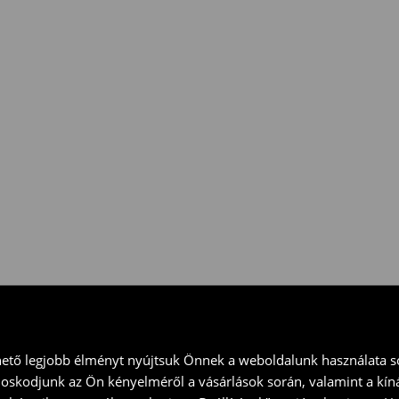
 vidd vissza a terméket
ványt és küld vissza a terméket
hető legjobb élményt nyújtsuk Önnek a weboldalunk használata so
doskodjunk az Ön kényelméről a vásárlások során, valamint a kín