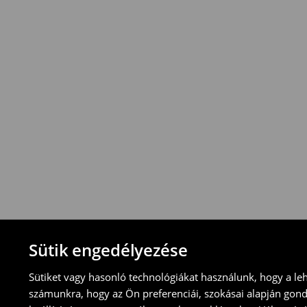
vonatkozik
.
⟶
További információ
Visszavételi irányelvek
-Magyarországon bármelyik House üzletbe
blokkal/számlával
-online üzleten keresztül
-töltsd ki az online visszaküldési nyomtat
⟶
További tudnivalók
Sütik engedélyezése
Sütiket vagy hasonló technológiákat használunk, hogy a le
számunkra, hogy az Ön preferenciái, szokásai alapján gon