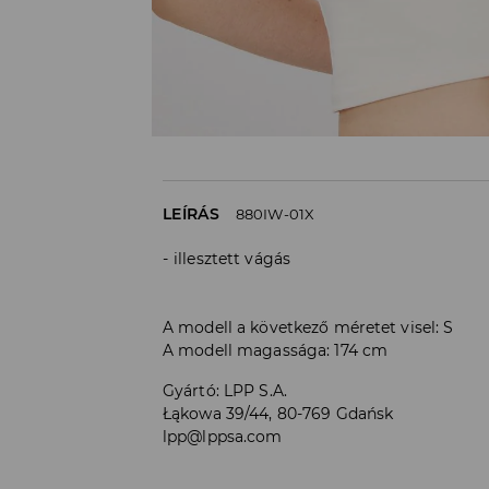
LEÍRÁS
880IW-01X
illesztett vágás
A modell a következő méretet visel: S
A modell magassága: 174 cm
Gyártó
:
LPP S.A.
Łąkowa 39/44, 80-769 Gdańsk
lpp@lppsa.com