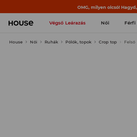
BACK TO SCHOOL
📒
A legjobb történet
Végső Leárazás
Női
Férfi
House
Női
Ruhák
Pólók, topok
Crop top
Felső