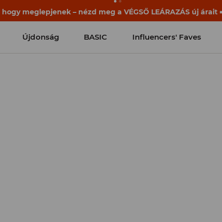
ek már a becsengetés előtt elkezdődnek. Kezdd a tanévet egy
Újdonság
BASIC
Influencers' Faves