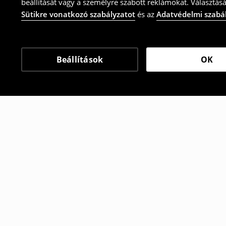
beállítását vagy a személyre szabott reklámokat. Választásá
Sütikre vonatkozó szabályzatot
és az
Adatvédelmi szabá
Beállítások
OK
Más vásárlók is választ