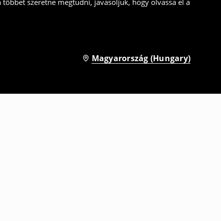
a többet szeretne megtudni, javasoljuk, hogy olvassa el a
Magyarország (Hungary)