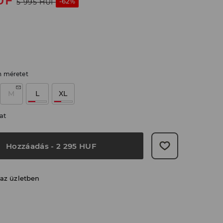
UF
-62%
5 995
HUF
n méretet
M
L
XL
at
Hozzáadás
-
2 295
HUF
 az üzletben