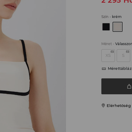
2 295
H
Szín
-
krém
Méret
-
Válasszo
XS
S
Mérettábláz
Elérhetőség