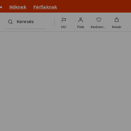
 új outfittel!
Nőknek
Férfiaknak
Keresés
HU
Fiók
Kedvencek
Kosár