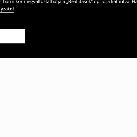
t bármikor megváltoztathatja a „Beállítások” opcióra kattintva. H
lyzatot
.
ották