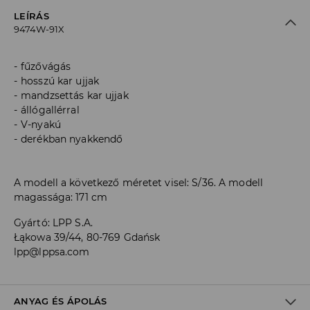
LEÍRÁS
9474W-91X
fűzővágás
hosszú kar ujjak
mandzsettás kar ujjak
állógallérral
V-nyakú
derékban nyakkendő
A modell a következő méretet visel: S/36. A modell
magassága: 171 cm
Gyártó
:
LPP S.A.
Łąkowa 39/44, 80-769 Gdańsk
lpp@lppsa.com
ANYAG ÉS ÁPOLÁS