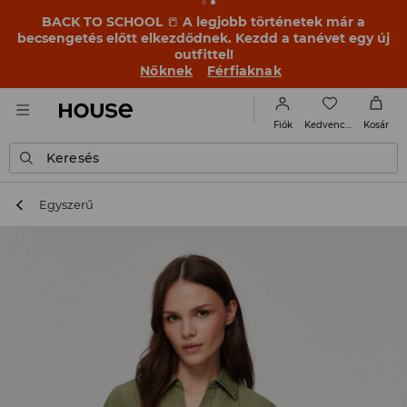
BACK TO SCHOOL
📒
A legjobb történetek már a
becsengetés előtt elkezdődnek. Kezdd a tanévet egy új
outfittel!
Nőknek
Férfiaknak
Kedvencek
Fiók
Kosár
Keresés
Egyszerű