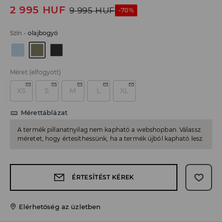
2 995
HUF
9 995
HUF
-70%
Szín
-
olajbogyó
Méret
(elfogyott)
XS
S
M
L
XL
Mérettáblázat
A termék pillanatnyilag nem kapható a webshopban. Válassz
méretet, hogy értesíthessünk, ha a termék újból kapható lesz.
ÉRTESÍTÉST KÉREK
Elérhetőség az üzletben