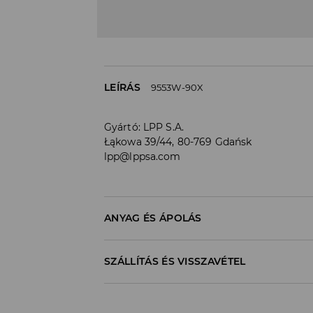
LEÍRÁS
9553W-90X
Gyártó
:
LPP S.A.
Łąkowa 39/44, 80-769 Gdańsk
lpp@lppsa.com
ANYAG ÉS ÁPOLÁS
Anyag I
:
56% AKRIL, 39% POLIAMID, 5% GYAPJÚ
SZÁLLÍTÁS ÉS VISSZAVÉTEL
KÉZIMOSÁS MAX. 40° C -IG
Szállítási irányelvek
FEHÉRÍTŐSZER HASZNÁLATA TILOS