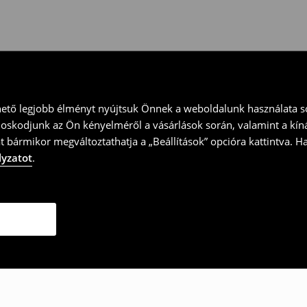
ványt és küld vissza a terméket
hető legjobb élményt nyújtsuk Önnek a weboldalunk használata so
doskodjunk az Ön kényelméről a vásárlások során, valamint a kín
t bármikor megváltoztathatja a „Beállítások” opcióra kattintva. H
lyzatot
.