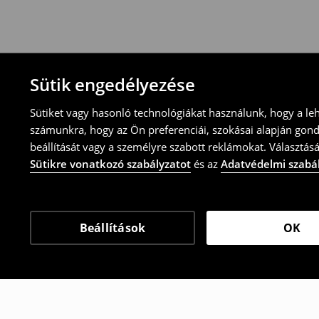
-töltsd ki az online visszaküldési nyomtat
⟶
További tudnivalók
Sütik engedélyezése
Sütiket vagy hasonló technológiákat használunk, hogy a le
számunkra, hogy az Ön preferenciái, szokásai alapján gon
beállítását vagy a személyre szabott reklámokat. Választásá
Sütikre vonatkozó szabályzatot
és az
Adatvédelmi szabá
Beállítások
OK