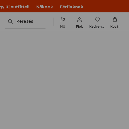
 új outfittel!
Nőknek
Férfiaknak
Keresés
HU
Fiók
Kedvencek
Kosár