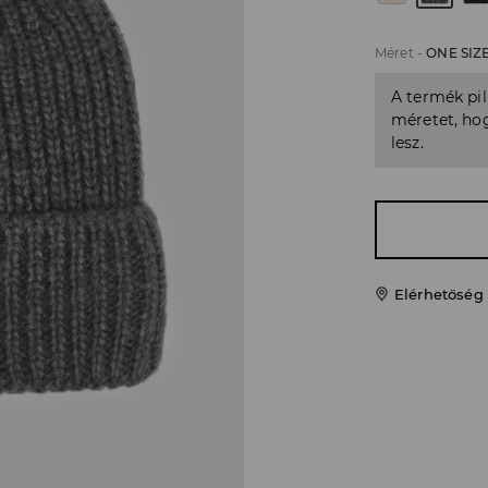
Méret
-
ONE SIZ
A termék pi
méretet, hog
lesz.
Elérhetőség