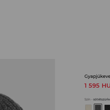
Gyapjúkeve
1 595
H
Szín
-
sötétszürk