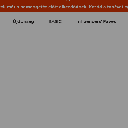
ek már a becsengetés előtt elkezdődnek. Kezdd a tanévet egy
Újdonság
BASIC
Influencers' Faves