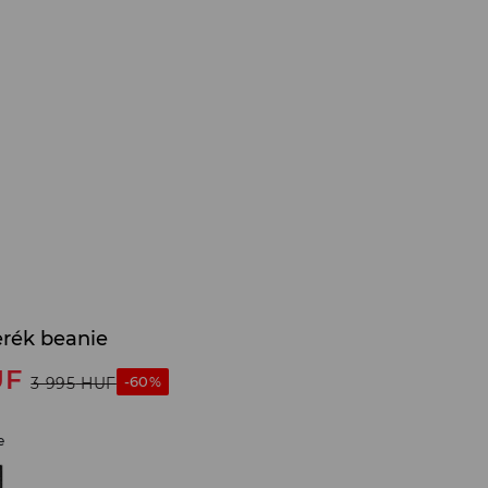
rék beanie
UF
-60%
3 995
HUF
e