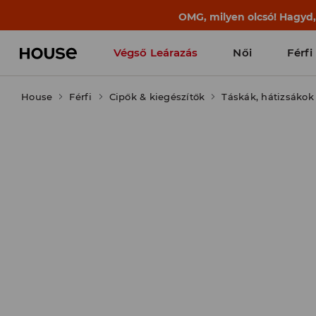
OMG, milyen olcsó! Hagyd
Végső Leárazás
Női
Férfi
House
Férfi
Cipők & kiegészítők
Táskák, hátizsákok