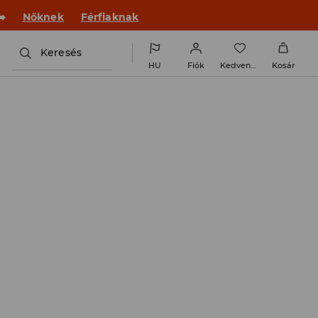
️
Nőknek
Férfiaknak
Keresés
HU
Fiók
Kedvencek
Kosár