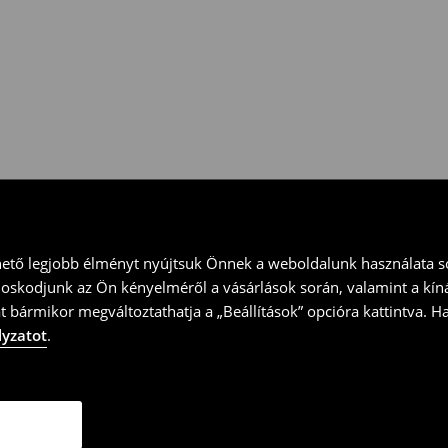
 vidd vissza a terméket
ványt és küld vissza a terméket
hető legjobb élményt nyújtsuk Önnek a weboldalunk használata so
doskodjunk az Ön kényelméről a vásárlások során, valamint a kín
t bármikor megváltoztathatja a „Beállítások” opcióra kattintva. H
lyzatot
.