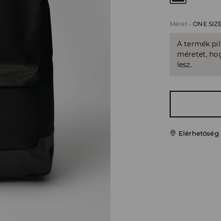
Méret
-
ONE SIZ
A termék pi
méretet, hog
lesz.
Elérhetőség