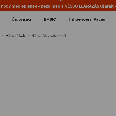
, hogy meglepjenek – nézd meg a VÉGSŐ LEÁRAZÁS új árait ➡
Újdonság
BASIC
Influencers' Faves
Hátizsákok
Hátizsák zsebekkel