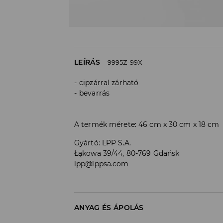
LEÍRÁS
9995Z-99X
cipzárral zárható
bevarrás
A termék mérete: 46 cm x 30 cm x 18 cm
Gyártó
:
LPP S.A.
Łąkowa 39/44, 80-769 Gdańsk
lpp@lppsa.com
ANYAG ÉS ÁPOLÁS