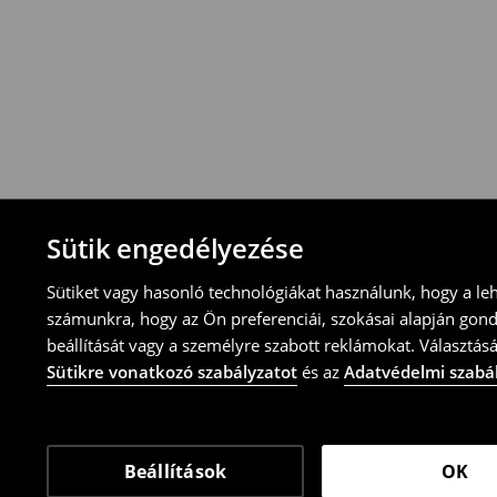
-Magyarországon bármelyik House üzletbe
blokkal/számlával
-online üzleten keresztül
-töltsd ki az online visszaküldési nyomtat
⟶
További tudnivalók
Sütik engedélyezése
Sütiket vagy hasonló technológiákat használunk, hogy a le
számunkra, hogy az Ön preferenciái, szokásai alapján gon
beállítását vagy a személyre szabott reklámokat. Választásá
Sütikre vonatkozó szabályzatot
és az
Adatvédelmi szabá
Beállítások
OK