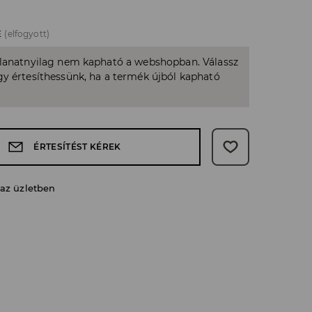
E
(elfogyott)
llanatnyilag nem kapható a webshopban. Válassz
y értesíthessünk, ha a termék újból kapható
ÉRTESÍTÉST KÉREK
 az üzletben