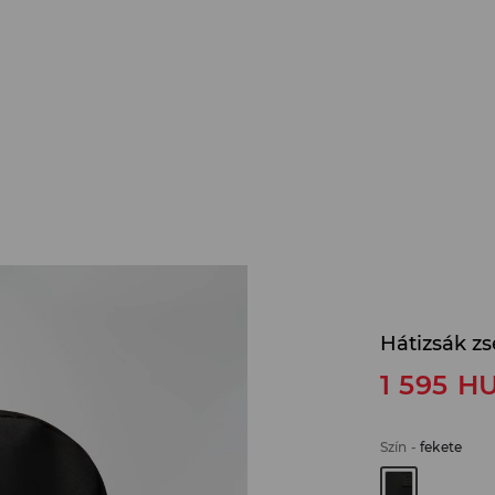
Hátizsák z
1 595
H
Szín
-
fekete