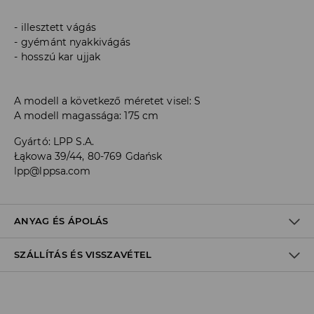
illesztett vágás
gyémánt nyakkivágás
hosszú kar ujjak
A modell a következő méretet visel: S
A modell magassága: 175 cm
Gyártó
:
LPP S.A.
Łąkowa 39/44, 80-769 Gdańsk
lpp@lppsa.com
ANYAG ÉS ÁPOLÁS
SZÁLLÍTÁS ÉS VISSZAVÉTEL
93% POLIÉSZTER, 7% ELASZTÁN
Szállítási irányelvek