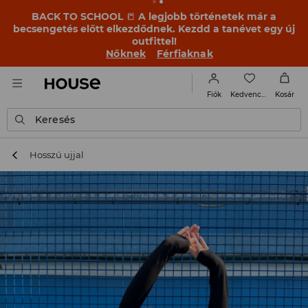
BACK TO SCHOOL
📒
A legjobb történetek már a
becsengetés előtt elkezdődnek. Kezdd a tanévet egy új
outfittel!
Nőknek
Férfiaknak
Kedvencek
Fiók
Kosár
Keresés
Hosszú ujjal