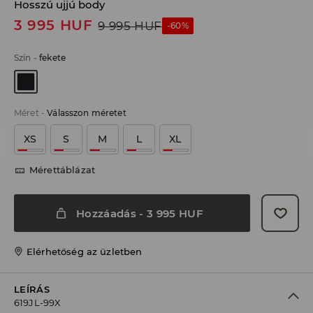
Hosszú ujjú body
3 995
HUF
9 995
HUF
-60%
Szín
-
fekete
Méret
-
Válasszon méretet
XS
S
M
L
XL
Mérettáblázat
Hozzáadás
-
3 995
HUF
Elérhetőség az üzletben
LEÍRÁS
619JL-99X