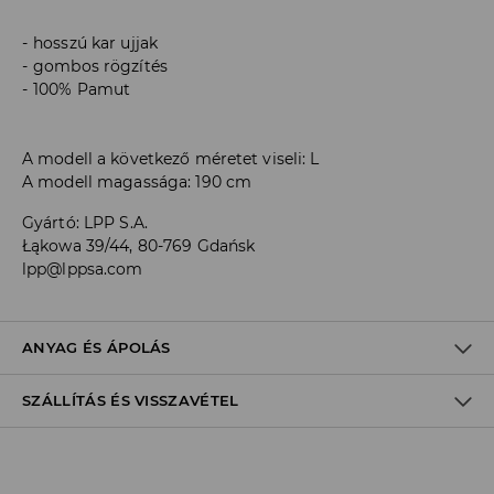
hosszú kar ujjak
gombos rögzítés
100% Pamut
A modell a következő méretet viseli: L
A modell magassága: 190 cm
Gyártó
:
LPP S.A.
Łąkowa 39/44, 80-769 Gdańsk
lpp@lppsa.com
ANYAG ÉS ÁPOLÁS
SZÁLLÍTÁS ÉS VISSZAVÉTEL
ELSŐ SZÖVET
:
98% PAMUT, 2% ELASZTÁN
FEHÉRÍTŐSZER HASZNÁLATA TILOS
Szállítási irányelvek
MAX. 110° C VASALHATÓ - PÁRA NÉLKÜL