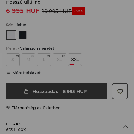
Hosszú ujjú ing
6 995
HUF
10 995
HUF
-36%
Szín
-
fehér
Méret
-
Válasszon méretet
S
M
L
XL
XXL
Mérettáblázat
Hozzáadás
-
6 995
HUF
Elérhetőség az üzletben
LEÍRÁS
623IL-00X