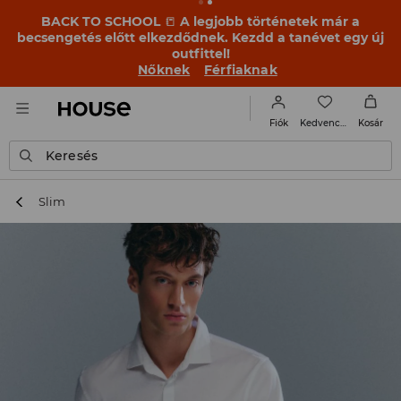
BACK TO SCHOOL
📒
A legjobb történetek már a
becsengetés előtt elkezdődnek. Kezdd a tanévet egy új
outfittel!
Nőknek
Férfiaknak
Kedvencek
Fiók
Kosár
Keresés
Slim