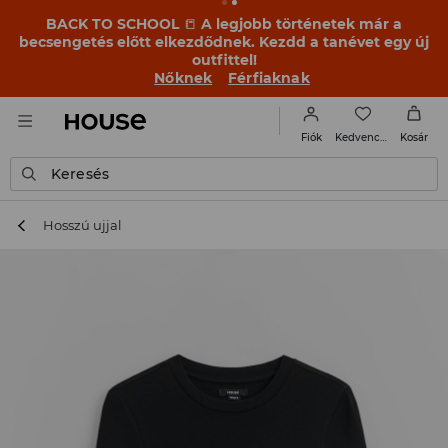
BACK TO SCHOOL
📒
A legjobb történetek már a
becsengetés előtt elkezdődnek. Kezdd a tanévet egy új
outfittel!
Nőknek
Férfiaknak
Kedvencek
Fiók
Kosár
Keresés
Hosszú ujjal