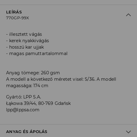
LEÍRÁS
770GP-99X
illesztett vágás
kerek nyakkivágás
hosszú kar ujjak
magas pamuttartalommal
Anyag tömege: 260 gsm
A modell a következő méretet visel: S/36. A modell
magassága: 174 cm
Gyártó
:
LPP S.A.
Łąkowa 39/44, 80-769 Gdańsk
lpp@lppsa.com
ANYAG ÉS ÁPOLÁS