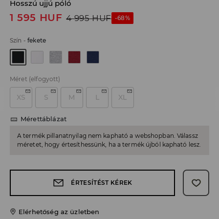
Hosszú ujjú póló
1 595
HUF
4 995
HUF
-68%
Szín
-
fekete
Méret
(elfogyott)
XS
S
M
L
XL
Mérettáblázat
A termék pillanatnyilag nem kapható a webshopban. Válassz
méretet, hogy értesíthessünk, ha a termék újból kapható lesz.
ÉRTESÍTÉST KÉREK
Elérhetőség az üzletben