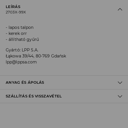
LEÍRÁS
2703X-99X
lapos talpon
kerek orr
állítható gyűrű
Gyártó
:
LPP S.A.
Łąkowa 39/44, 80-769 Gdańsk
lpp@lppsa.com
ANYAG ÉS ÁPOLÁS
SZÁLLÍTÁS ÉS VISSZAVÉTEL
Anyag I
:
60% POLIÉSZTER, 40% POLIURETÁN
Anyag II
:
100% POLIÉSZTER
Anyag III
:
100% TPR
Szállítási irányelvek
MOSNI TILOS
Áruházi
átvétel
House
(5 - 10 munkanap)