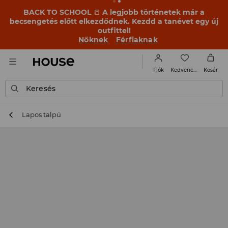
BACK TO SCHOOL
📒
A legjobb történetek már a
becsengetés előtt elkezdődnek. Kezdd a tanévet egy új
outfittel!
Nőknek
Férfiaknak
Kedvencek
Fiók
Kosár
Keresés
Lapos talpú