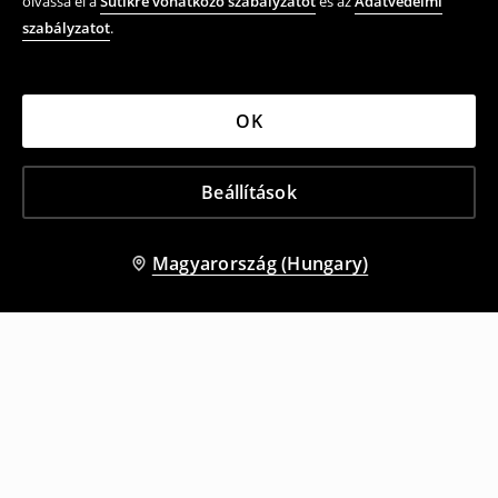
olvassa el a
Sütikre vonatkozó szabályzatot
és az
Adatvédelmi
szabályzatot
.
OK
Beállítások
Magyarország (Hungary)