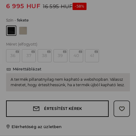
6 995
HUF
16 595
HUF
-58%
Szín
-
fekete
Méret
(elfogyott)
36
37
38
39
40
41
Mérettáblázat
A termék pillanatnyilag nem kapható a webshopban. Válassz
méretet, hogy értesíthessünk, ha a termék újból kapható lesz.
ÉRTESÍTÉST KÉREK
Elérhetőség az üzletben