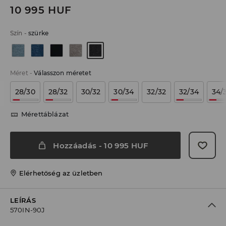
10 995
HUF
Szín
-
szürke
Méret
-
Válasszon méretet
28/30
28/32
30/32
30/34
32/32
32/34
34/
Mérettáblázat
Hozzáadás
-
10 995
HUF
Elérhetőség az üzletben
LEÍRÁS
570IN-90J