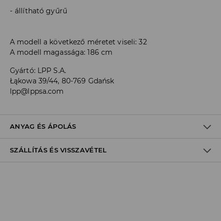
állítható gyűrű
A modell a következő méretet viseli: 32
A modell magassága: 186 cm
Gyártó
:
LPP S.A.
Łąkowa 39/44, 80-769 Gdańsk
lpp@lppsa.com
ANYAG ÉS ÁPOLÁS
SZÁLLÍTÁS ÉS VISSZAVÉTEL
ELSŐ SZÖVET
:
66% PAMUT, 26% POLIÉSZTER, 7% VISZKÓZ, 1%
ELASZTÁN
Szállítási irányelvek
FEHÉRÍTŐSZER HASZNÁLATA TILOS
Áruházi
átvétel
House
(5 - 10 munkanap)
MAX. 110° C VASALHATÓ - PÁRA NÉLKÜL
0,00 HUF
/ Online fizetés (PayPal, PayU, Google Pay)
TILOS A VEGYI TISZTÍTÁS
DPD Pickup Point
(5 - 10 munkanap)