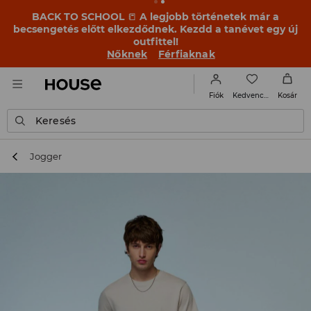
BACK TO SCHOOL
📒
A legjobb történetek már a
becsengetés előtt elkezdődnek. Kezdd a tanévet egy új
outfittel!
Nőknek
Férfiaknak
Kedvencek
Fiók
Kosár
Keresés
Jogger