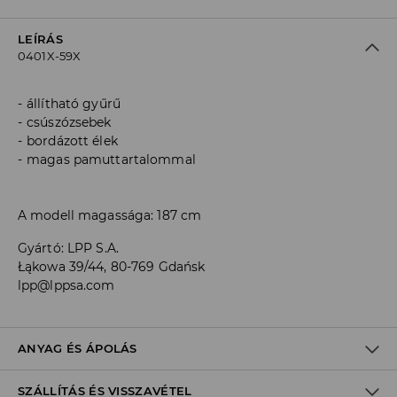
LEÍRÁS
0401X-59X
állítható gyűrű
csúszózsebek
bordázott élek
magas pamuttartalommal
A modell magassága: 187 cm
Gyártó
:
LPP S.A.
Łąkowa 39/44, 80-769 Gdańsk
lpp@lppsa.com
ANYAG ÉS ÁPOLÁS
SZÁLLÍTÁS ÉS VISSZAVÉTEL
Anyag I
:
75% PAMUT, 23% POLIÉSZTER, 2% ELASZTÁN