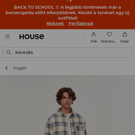
BACK TO SCHOOL
📒
A legjobb történetek már a
becsengetés előtt elkezdődnek. Kezdd a tanévet egy új
outfittel!
Nőknek
Férfiaknak
Kedvencek
Fiók
Kosár
Keresés
Jogger