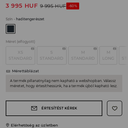
3 995
HUF
9 995
HUF
-60%
Szín
-
haditengerészet
Méret
(elfogyott)
XS
S
M
M
STANDARD
STANDARD
STANDARD
LONG
ST
Mérettáblázat
A termék pillanatnyilag nem kapható a webshopban. Válassz
méretet, hogy értesíthessünk, ha a termék újból kapható lesz.
ÉRTESÍTÉST KÉREK
Elérhetőség az üzletben