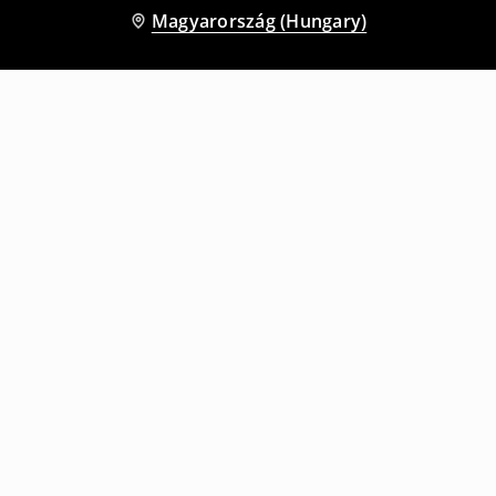
Magyarország (Hungary)
Más vásárlók is választották
Melegítőjogger
Melegítőnadrág