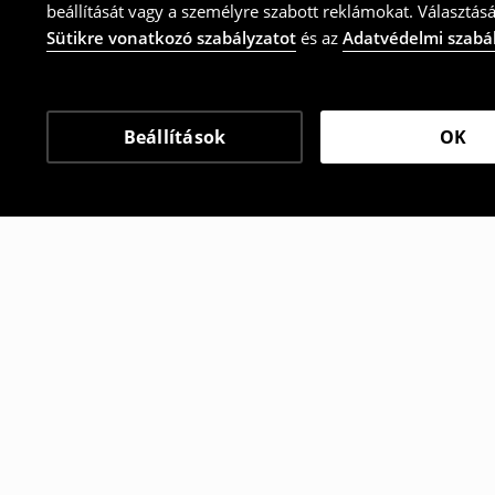
beállítását vagy a személyre szabott reklámokat. Választásá
Sütikre vonatkozó szabályzatot
és az
Adatvédelmi szabá
Beállítások
OK
Más vásárlók is választ