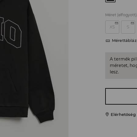
Méret
(elfogyott)
XS
S
Mérettábláz
A termék pi
méretet, hog
lesz.
Elérhetőség