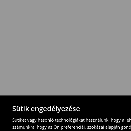
1895
HUF*
/
Utánvétes fizetés
*
A
kiszállítás
ingyenes
12
000
Ft
vagy
a
rendelések
esetén
!
Az
összeg
azonban
vonatkozik
.
⟶
További információ
Visszavételi irányelvek
-Magyarországon bármelyik House üzletbe
blokkal/számlával
-online üzleten keresztül
-töltsd ki az online visszaküldési nyomtat
⟶
További tudnivalók
Sütik engedélyezése
Sütiket vagy hasonló technológiákat használunk, hogy a le
számunkra, hogy az Ön preferenciái, szokásai alapján gon