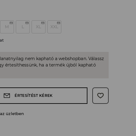
M
L
XL
XXL
at
llanatnyilag nem kapható a webshopban. Válassz
y értesíthessünk, ha a termék újból kapható
ÉRTESÍTÉST KÉREK
 az üzletben