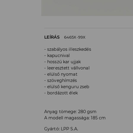
LEÍRÁS
6465X-99X
szabályos illeszkedés
kapucnival
hosszú kar ujjak
leeresztett vállvonal
elülső nyomat
szöveghímzés
elülső kenguru zseb
bordázott élek
Anyag tömege: 280 gsm
A modell magassága: 185 cm
Gyártó
:
LPP S.A.