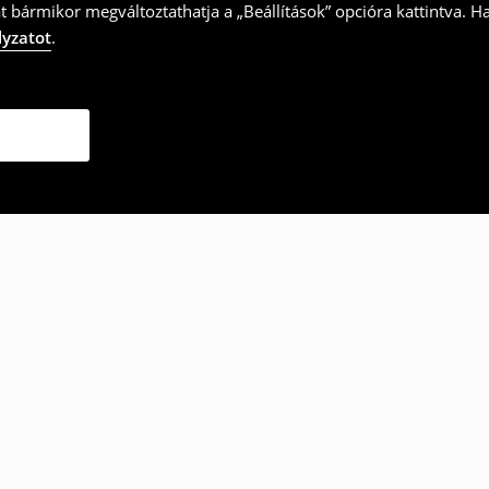
t bármikor megváltoztathatja a „Beállítások” opcióra kattintva. H
lyzatot
.
ották