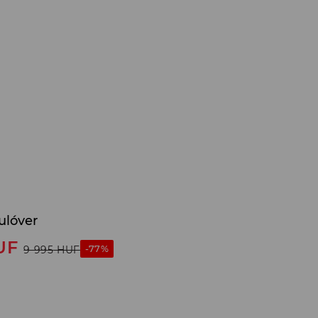
ulóver
UF
-77%
9 995
HUF