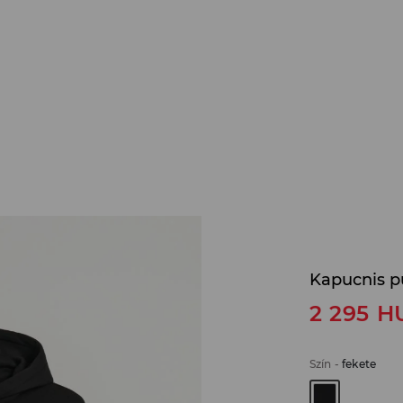
Kapucnis p
2 295
H
Szín
-
fekete