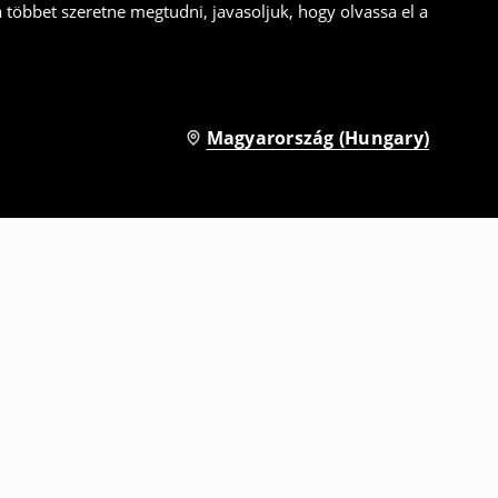
a többet szeretne megtudni, javasoljuk, hogy olvassa el a
Magyarország (Hungary)