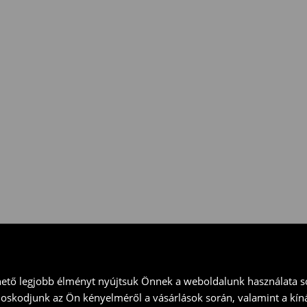
nnál
nagyobb
értékű
csak
a
teljes
árú
termékekre
 vidd vissza a terméket
ványt és küld vissza a terméket
hető legjobb élményt nyújtsuk Önnek a weboldalunk használata so
doskodjunk az Ön kényelméről a vásárlások során, valamint a kín