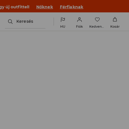
 új outfittel!
Nőknek
Férfiaknak
Keresés
HU
Fiók
Kedvencek
Kosár