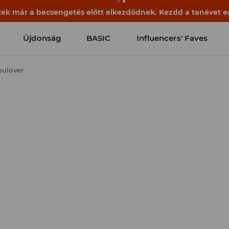
ek már a becsengetés előtt elkezdődnek. Kezdd a tanévet egy
Újdonság
BASIC
Influencers' Faves
pulóver