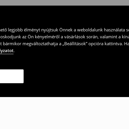
hető legjobb élményt nyújtsuk Önnek a weboldalunk használata so
doskodjunk az Ön kényelméről a vásárlások során, valamint a kín
t bármikor megváltoztathatja a „Beállítások” opcióra kattintva. H
lyzatot
.