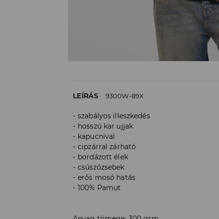
LEÍRÁS
9300W-89X
szabályos illeszkedés
hosszú kar ujjak
kapucnival
cipzárral zárható
bordázott élek
csúszózsebek
erős mosó hatás
100% Pamut
Anyag tömege: 300 gsm