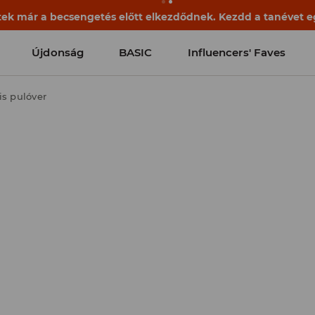
ek már a becsengetés előtt elkezdődnek. Kezdd a tanévet egy
Újdonság
BASIC
Influencers' Faves
s pulóver