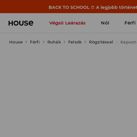
BACK TO SCHOOL
📒
A legjobb történet
Végső Leárazás
Női
Férfi
House
Férfi
Ruhák
Felsők
Rögzítéssel
Kapucni