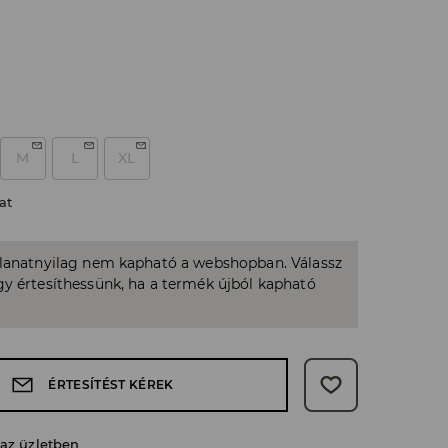
M
L
XL
at
llanatnyilag nem kapható a webshopban. Válassz
y értesíthessünk, ha a termék újból kapható
ÉRTESÍTÉST KÉREK
 az üzletben