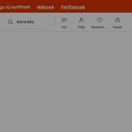
 új outfittel!
Nőknek
Férfiaknak
Keresés
HU
Fiók
Kedvencek
Kosár