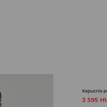
Kapucnis p
3 595
H