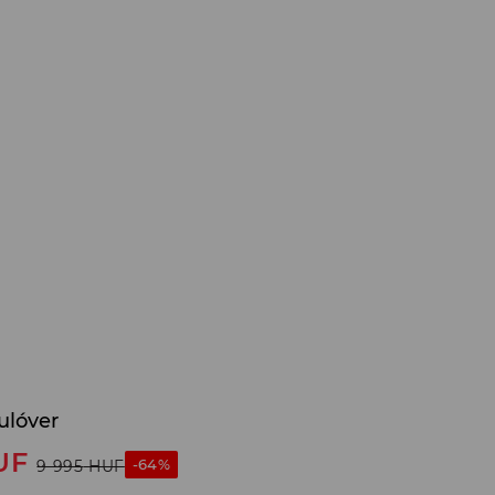
ulóver
UF
-64%
9 995
HUF