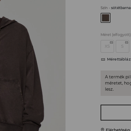
Szín
-
sötétbarna
Méret
(elfogyott)
XS
S
Mérettábláz
A termék pi
méretet, hog
lesz.
Elérhetőség