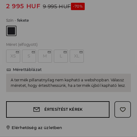
2 995
HUF
9 995
HUF
-70%
Szín
-
fekete
Méret
(elfogyott)
XS
S
M
L
XL
Mérettáblázat
A termék pillanatnyilag nem kapható a webshopban. Válassz
méretet, hogy értesíthessünk, ha a termék újból kapható lesz.
ÉRTESÍTÉST KÉREK
Elérhetőség az üzletben