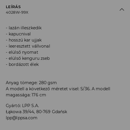
LEÍRÁS
4028W-99X
lazán illeszkedik
kapucnival
hosszú kar ujjak
leeresztett vállvonal
elülső nyomat
elülső kenguru zseb
bordázott élek
Anyag tömege: 280 gsm
A modell a következő méretet visel: S/36. A modell
magassága: 176 cm
Gyártó
:
LPP S.A.
Łąkowa 39/44, 80-769 Gdańsk
lpp@lppsa.com