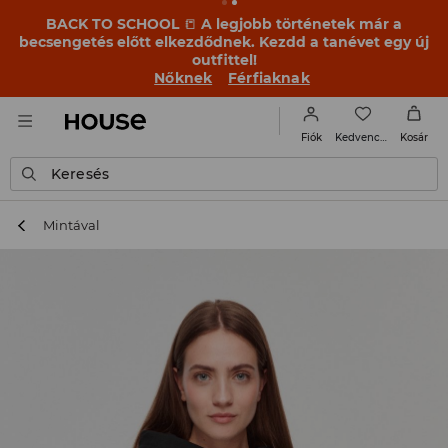
BACK TO SCHOOL
📒
A legjobb történetek már a
becsengetés előtt elkezdődnek. Kezdd a tanévet egy új
outfittel!
Nőknek
Férfiaknak
Kedvencek
Fiók
Kosár
Keresés
Mintával