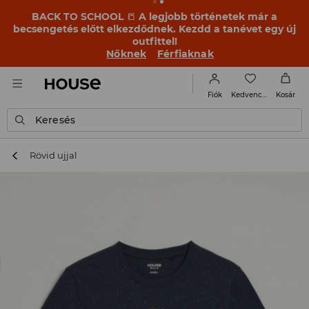
BACK TO SCHOOL
📒
A legjobb történetek már a
becsengetés előtt elkezdődnek. Kezdd a tanévet egy új
outfittel!
Nőknek
Férfiaknak
Kedvencek
Fiók
Kosár
Keresés
Rövid ujjal