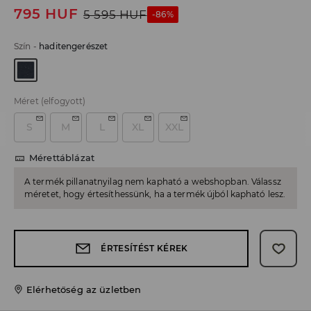
795
HUF
5 595
HUF
-86%
Szín
-
haditengerészet
Méret
(elfogyott)
S
M
L
XL
XXL
Mérettáblázat
A termék pillanatnyilag nem kapható a webshopban. Válassz
méretet, hogy értesíthessünk, ha a termék újból kapható lesz.
ÉRTESÍTÉST KÉREK
Elérhetőség az üzletben