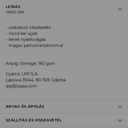
LEÍRÁS
1599Z-59X
szabályos illeszkedés
rövid kar ujjak
kerek nyakkivágás
magas pamuttartalommal
Anyag tömege: 160 gsm
Gyártó
:
LPP S.A.
Łąkowa 39/44, 80-769 Gdańsk
lpp@lppsa.com
ANYAG ÉS ÁPOLÁS
SZÁLLÍTÁS ÉS VISSZAVÉTEL
Anyag I
:
97% PAMUT, 3% POLIÉSZTER