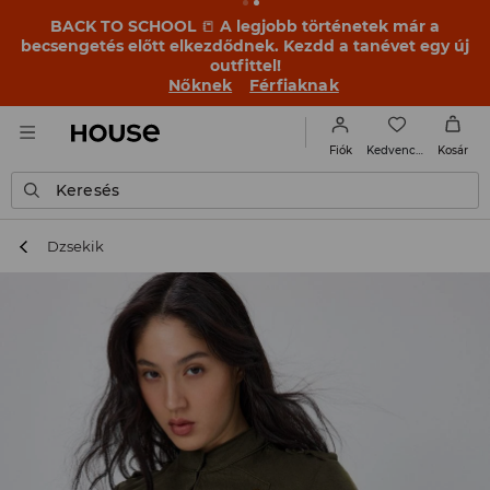
BACK TO SCHOOL
📒
A legjobb történetek már a
becsengetés előtt elkezdődnek. Kezdd a tanévet egy új
outfittel!
Nőknek
Férfiaknak
Kedvencek
Fiók
Kosár
Keresés
Dzsekik