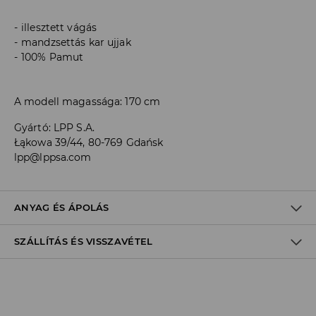
illesztett vágás
mandzsettás kar ujjak
100% Pamut
A modell magassága: 170 cm
Gyártó
:
LPP S.A.
Łąkowa 39/44, 80-769 Gdańsk
lpp@lppsa.com
ANYAG ÉS ÁPOLÁS
SZÁLLÍTÁS ÉS VISSZAVÉTEL
ELSŐ SZÖVET
:
100% PAMUT
MAX. 150° C VASALHATÓ
Szállítási irányelvek
VISSZÁJÁRA FORDÍTOTT OLDALÁN KELL VASALNI
Áruházi
átvétel
House
(5 - 10 munkanap)