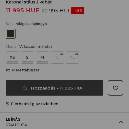
Katonai stílusú kabát
11 995
HUF
22 995
HUF
-48%
Szín
-
világos olajbogyó
Méret
-
Válasszon méretet
XS
S
M
L
XL
Mérettáblázat
Hozzáadás
-
11 995
HUF
Elérhetőség az üzletben
LEÍRÁS
074HO-81X