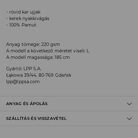
rövid kar ujjak
kerek nyakkivágás
100% Pamut
Anyag tömege: 220 gsm
A modell a következő méretet viseli: L
A modell magassága: 185 cm
Gyártó
:
LPP S.A.
Łąkowa 39/44, 80-769 Gdańsk
lpp@lppsa.com
ANYAG ÉS ÁPOLÁS
SZÁLLÍTÁS ÉS VISSZAVÉTEL
100% PAMUT
Szállítási irányelvek