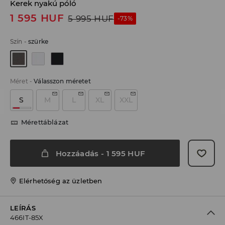
Kerek nyakú póló
1 595
HUF
5 995
HUF
-73%
Szín
-
szürke
Méret
-
Válasszon méretet
S
M
L
XL
XXL
Mérettáblázat
Hozzáadás
-
1 595
HUF
Elérhetőség az üzletben
LEÍRÁS
466IT-85X