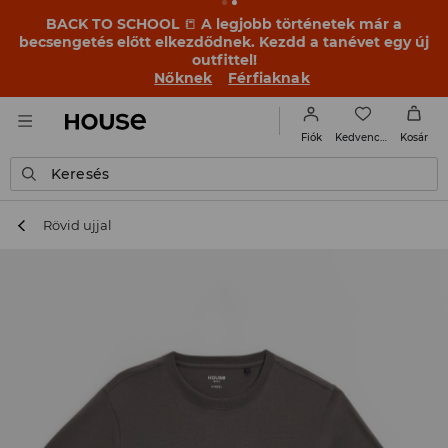
BACK TO SCHOOL
📒
A legjobb történetek már a
becsengetés előtt elkezdődnek. Kezdd a tanévet egy új
outfittel!
Nőknek
Férfiaknak
Kedvencek
Fiók
Kosár
Keresés
Rövid ujjal