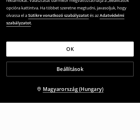
reklámokat. Választását bármikor megváltoztathatja a „Beállítások”
opcióra kattintva. Ha többet szeretne megtudni, javasoljuk, hogy
olvassa el a
Sütikre vonatkozó szabályzatot
és az
Adatvédelmi
szabályzatot
.
OK
Beállítások
Magyarország (Hungary)