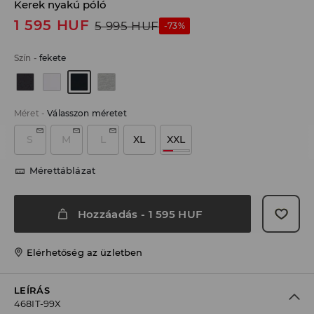
Kerek nyakú póló
1 595
HUF
5 995
HUF
-73%
Szín
-
fekete
Méret
-
Válasszon méretet
S
M
L
XL
XXL
Mérettáblázat
Hozzáadás
-
1 595
HUF
Elérhetőség az üzletben
LEÍRÁS
468IT-99X