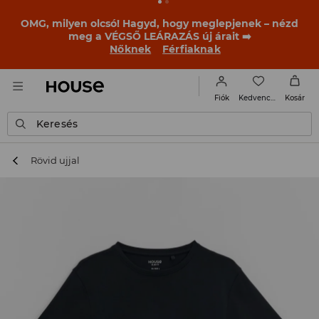
OMG, milyen olcsó! Hagyd, hogy meglepjenek – nézd
meg a VÉGSŐ LEÁRAZÁS új árait ➡️
Nőknek
Férfiaknak
Kedvencek
Fiók
Kosár
Keresés
Rövid ujjal