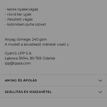
kerek nyakkivágás
rövid kar ujjak
illesztett vágás
különösen puha szövet
Anyag tömege: 240 gsm
A modell a következő méretet viseli: L
Gyártó
:
LPP S.A.
Łąkowa 39/44, 80-769 Gdańsk
lpp@lppsa.com
ANYAG ÉS ÁPOLÁS
SZÁLLÍTÁS ÉS VISSZAVÉTEL
ELSŐ SZÖVET
:
50% PAMUT, 45% MODÁL, 5% ELASZTÁN
FEHÉRÍTŐSZER HASZNÁLATA TILOS
Szállítási irányelvek