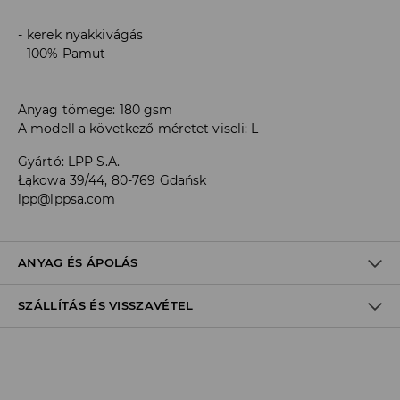
kerek nyakkivágás
100% Pamut
Anyag tömege: 180 gsm
A modell a következő méretet viseli: L
Gyártó
:
LPP S.A.
Łąkowa 39/44, 80-769 Gdańsk
lpp@lppsa.com
ANYAG ÉS ÁPOLÁS
SZÁLLÍTÁS ÉS VISSZAVÉTEL
ELSŐ SZÖVET
:
60% PAMUT, 40% POLIÉSZTER
FEHÉRÍTŐSZER HASZNÁLATA TILOS
Szállítási irányelvek
MAX. 110° C VASALHATÓ - PÁRA NÉLKÜL
Áruházi
átvétel
House
(5 - 10 munkanap)