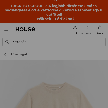
BACK TO SCHOOL
📒
A legjobb történetek már a
becsengetés előtt elkezdődnek. Kezdd a tanévet egy új
outfittel!
Nőknek
Férfiaknak
Kedvencek
Fiók
Kosár
Keresés
Rövid ujjal