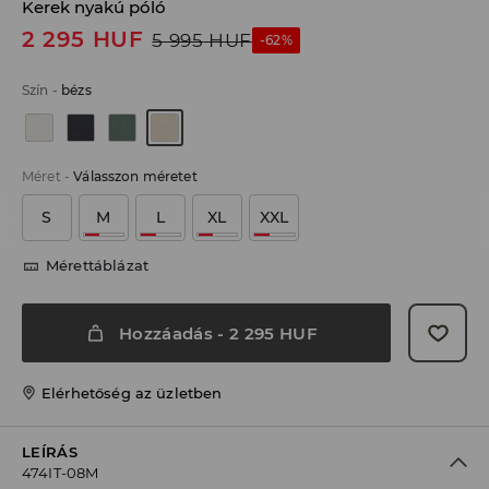
Kerek nyakú póló
2 295
HUF
5 995
HUF
-62%
Szín
-
bézs
Méret
-
Válasszon méretet
S
M
L
XL
XXL
Mérettáblázat
Hozzáadás
-
2 295
HUF
Elérhetőség az üzletben
LEÍRÁS
474IT-08M