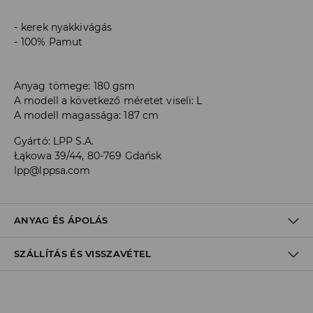
kerek nyakkivágás
100% Pamut
Anyag tömege: 180 gsm
A modell a következő méretet viseli: L
A modell magassága: 187 cm
Gyártó
:
LPP S.A.
Łąkowa 39/44, 80-769 Gdańsk
lpp@lppsa.com
ANYAG ÉS ÁPOLÁS
SZÁLLÍTÁS ÉS VISSZAVÉTEL
ELSŐ SZÖVET
:
60% PAMUT, 40% POLIÉSZTER
FEHÉRÍTŐSZER HASZNÁLATA TILOS
Szállítási irányelvek
MAX. 110° C VASALHATÓ - PÁRA NÉLKÜL