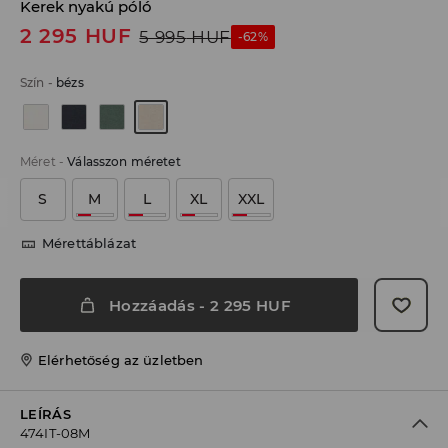
Kerek nyakú póló
2 295
HUF
5 995
HUF
-62%
Szín
-
bézs
Méret
-
Válasszon méretet
S
M
L
XL
XXL
Mérettáblázat
Hozzáadás
-
2 295
HUF
Elérhetőség az üzletben
LEÍRÁS
474IT-08M