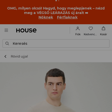
BACK TO SCHOOL
📒
A legjobb történetek már a
becsengetés előtt elkezdődnek. Kezdd a tanévet egy új
outfittel!
Nőknek
Férfiaknak
Kedvencek
Fiók
Kosár
Keresés
Rövid ujjal