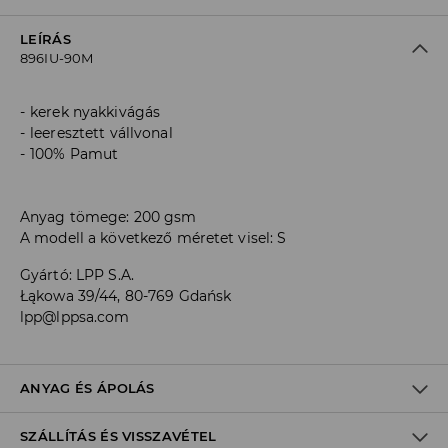
LEÍRÁS
896IU-90M
kerek nyakkivágás
leeresztett vállvonal
100% Pamut
Anyag tömege: 200 gsm
A modell a következő méretet visel: S
Gyártó
:
LPP S.A.
Łąkowa 39/44, 80-769 Gdańsk
lpp@lppsa.com
ANYAG ÉS ÁPOLÁS
SZÁLLÍTÁS ÉS VISSZAVÉTEL
ELSŐ SZÖVET
:
100% PAMUT