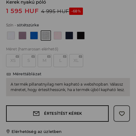
Kerek nyakú póló
1 595
HUF
4 995
HUF
-68%
Szín
-
sötétszürke
Méret
(hamarosan elérhető)
XS
S
M
L
XL
Mérettáblázat
A termék pillanatnyilag nem kapható a webshopban. Válassz
méretet, hogy értesíthessünk, ha a termék újból kapható lesz.
ÉRTESÍTÉST KÉREK
Elérhetőség az üzletben