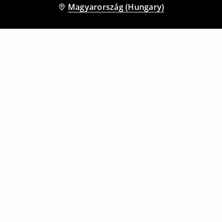
Magyarország (Hungary)
Más vásárlók is választották
Kerek nyakú póló
Kerek nyakú póló