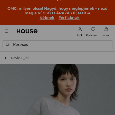
BACK TO SCHOOL
📒
A legjobb történetek már a
becsengetés előtt elkezdődnek. Kezdd a tanévet egy új
outfittel!
Nőknek
Férfiaknak
Kedvencek
Fiók
Kosár
Keresés
Rövid ujjal