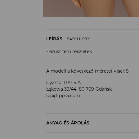
LEÍRÁS
949JH-99X
ezüst fém részletek
A modell a következő méretet visel: S
Gyártó
:
LPP S.A.
Łąkowa 39/44, 80-769 Gdańsk
lpp@lppsa.com
ANYAG ÉS ÁPOLÁS
85% POLIÉSZTER, 15% ELASZTÁN