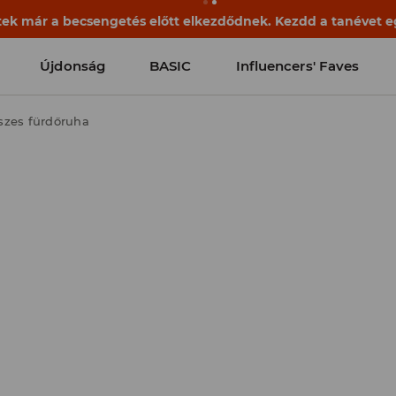
k már a becsengetés előtt elkezdődnek. Kezdd a tanévet egy
Újdonság
BASIC
Influencers' Faves
szes fürdőruha