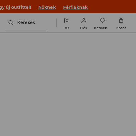
 új outfittel!
Nőknek
Férfiaknak
Keresés
HU
Fiók
Kedvencek
Kosár