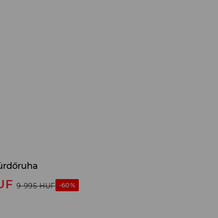
fürdőruha
UF
-60%
9 995
HUF