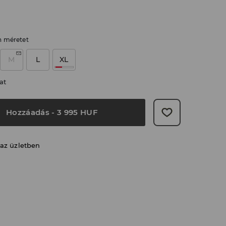
n méretet
M
L
XL
at
Hozzáadás
-
3 995
HUF
 az üzletben