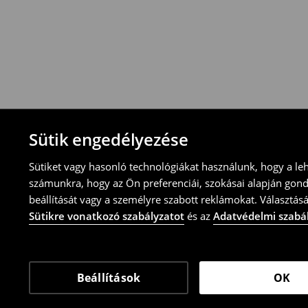
-Magyarországon bármelyik House üzletbe
blokkal/számlával
-online üzleten keresztül
-töltsd ki az online visszaküldési nyomtat
⟶
További tudnivalók
Sütik engedélyezése
Sütiket vagy hasonló technológiákat használunk, hogy a le
számunkra, hogy az Ön preferenciái, szokásai alapján gon
beállítását vagy a személyre szabott reklámokat. Választásá
Sütikre vonatkozó szabályzatot
és az
Adatvédelmi szabá
Beállítások
OK