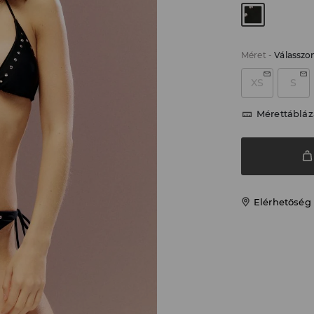
Méret
-
Válasszo
XS
S
Mérettábláz
Elérhetőség