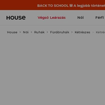
BACK TO SCHOOL 🎒 A legjobb története
Végső Leárazás
Női
Férfi
House
Női
Ruhák
Fürdőruhák
Kétrészes
Kétré