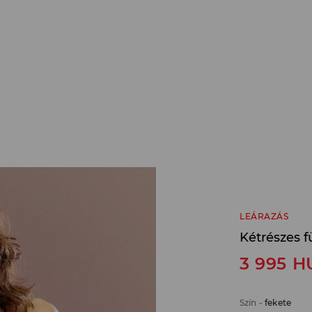
LEÁRAZÁS
Kétrészes 
3 995
H
Szín
-
fekete