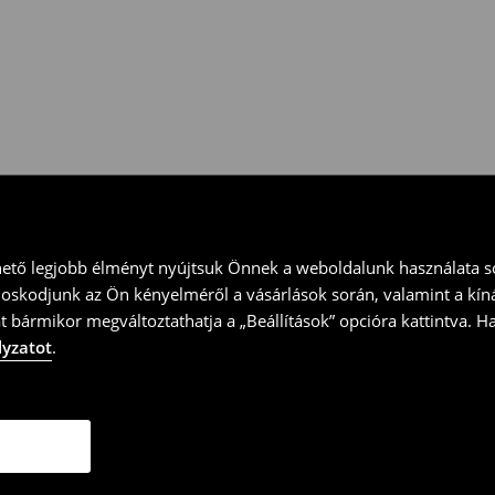
 vidd vissza a terméket
ványt és küld vissza a terméket
hető legjobb élményt nyújtsuk Önnek a weboldalunk használata so
doskodjunk az Ön kényelméről a vásárlások során, valamint a kín
t bármikor megváltoztathatja a „Beállítások” opcióra kattintva. H
lyzatot
.