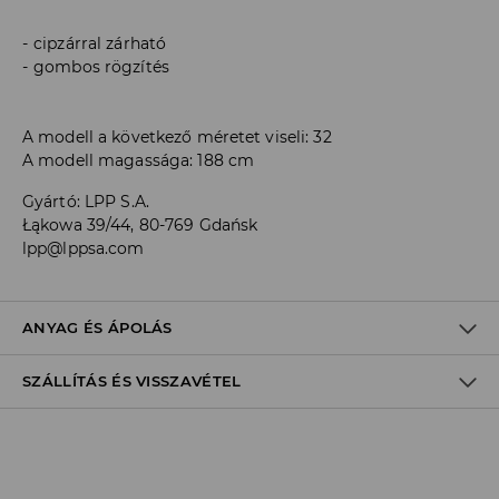
cipzárral zárható
gombos rögzítés
A modell a következő méretet viseli: 32
A modell magassága: 188 cm
Gyártó
:
LPP S.A.
Łąkowa 39/44, 80-769 Gdańsk
lpp@lppsa.com
ANYAG ÉS ÁPOLÁS
SZÁLLÍTÁS ÉS VISSZAVÉTEL
ELSŐ SZÖVET
:
100% PAMUT
Szállítási irányelvek
Áruházi
átvétel
House
(5 - 10 munkanap)