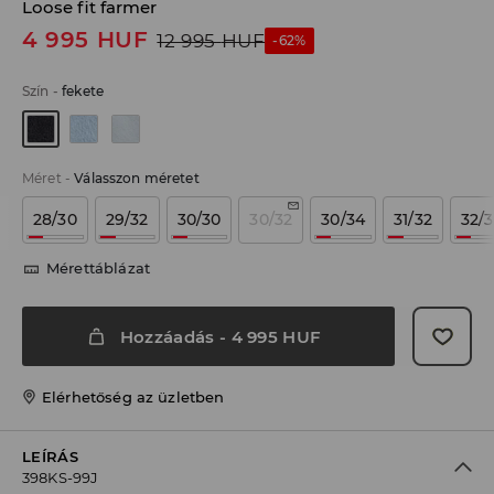
Loose fit farmer
4 995
HUF
12 995
HUF
-62%
Szín
-
fekete
Méret
-
Válasszon méretet
28/30
29/32
30/30
30/32
30/34
31/32
32/
Mérettáblázat
Hozzáadás
-
4 995
HUF
Elérhetőség az üzletben
LEÍRÁS
398KS-99J