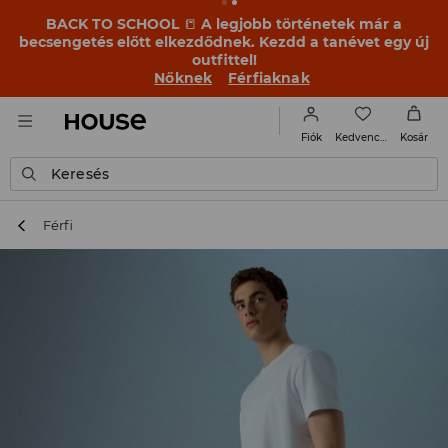
BACK TO SCHOOL
📒
A legjobb történetek már a
becsengetés előtt elkezdődnek. Kezdd a tanévet egy új
outfittel!
Nőknek
Férfiaknak
Kedvencek
Fiók
Kosár
Keresés
Férfi