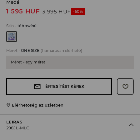
Medál
1 595
HUF
3 995
HUF
-60%
Szín
-
többszínű
Méret
-
ONE SIZE
(hamarosan elérhető)
Méret - egy méret
ÉRTESÍTÉST KÉREK
Elérhetőség az üzletben
LEÍRÁS
298JL-MLC