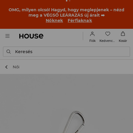
OMG, milyen olcsó! Hagyd, hogy meglepjenek – nézd
meg a VÉGSŐ LEÁRAZÁS új árait ➡️
Nőknek
Férfiaknak
Kedvencek
Fiók
Kosár
Keresés
Női