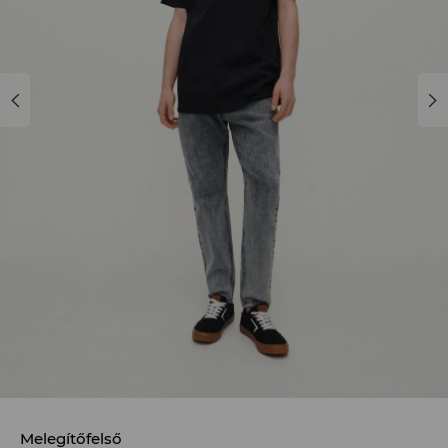
Melegítőfelső