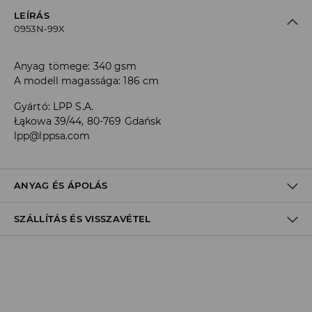
LEÍRÁS
0953N-99X
Anyag tömege: 340 gsm
A modell magassága: 186 cm
Gyártó
:
LPP S.A.
Łąkowa 39/44, 80-769 Gdańsk
lpp@lppsa.com
ANYAG ÉS ÁPOLÁS
SZÁLLÍTÁS ÉS VISSZAVÉTEL
Anyag I
:
50% PAMUT, 50% POLIÉSZTER
GÉPIMOSÁS MAX. 30° C
Szállítási irányelvek
FEHÉRÍTŐSZER HASZNÁLATA TILOS
Áruházi
átvétel
House
(5 - 10 munkanap)
TILOS FORGÓDOBOS SZÁRÍTÓGÉPBEN SZÁRÍTANI
0,00 HUF
/ Online fizetés (PayPal, PayU, Google Pay)