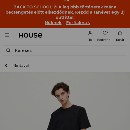
BACK TO SCHOOL
📒
A legjobb történetek már a
becsengetés előtt elkezdődnek. Kezdd a tanévet egy új
outfittel!
Nőknek
Férfiaknak
Kedvencek
Fiók
Kosár
Keresés
Mintával