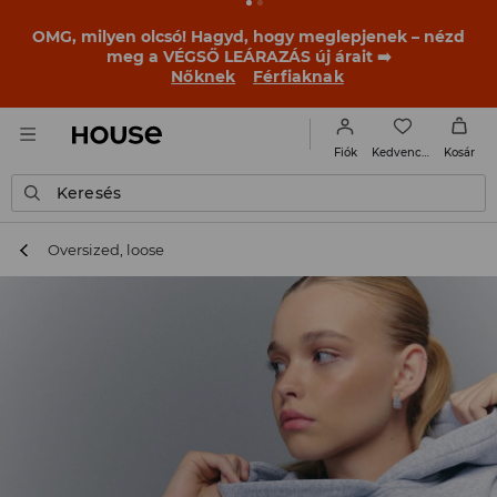
BACK TO SCHOOL
📒
A legjobb történetek már a
becsengetés előtt elkezdődnek. Kezdd a tanévet egy új
outfittel!
Nőknek
Férfiaknak
Kedvencek
Fiók
Kosár
Keresés
Oversized, loose