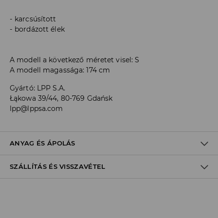
karcsúsított
bordázott élek
A modell a következő méretet visel: S
A modell magassága: 174 cm
Gyártó
:
LPP S.A.
Łąkowa 39/44, 80-769 Gdańsk
lpp@lppsa.com
ANYAG ÉS ÁPOLÁS
SZÁLLÍTÁS ÉS VISSZAVÉTEL
ELSŐ SZÖVET
:
60% PAMUT, 40% POLIÉSZTER
VISSZÁJÁRA FORDÍTOTT OLDALÁN KELL VASALNI
Szállítási irányelvek
FEHÉRÍTŐSZER HASZNÁLATA TILOS
Áruházi
átvétel
House
(5 - 10 munkanap)