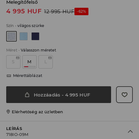
Melegítőfelső
4 995
HUF
12 995
HUF
-62%
Szín
-
világos szürke
Méret
-
Válasszon méretet
S
M
L
Mérettáblázat
Hozzáadás
-
4 995
HUF
Elérhetőség az üzletben
LEÍRÁS
718IO-09M