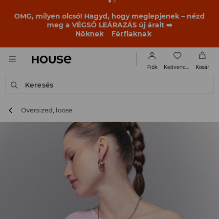
BACK TO SCHOOL
📒
A legjobb történetek már a
becsengetés előtt elkezdődnek. Kezdd a tanévet egy új
outfittel!
Nőknek
Férfiaknak
Kedvencek
Fiók
Kosár
Keresés
Oversized, loose