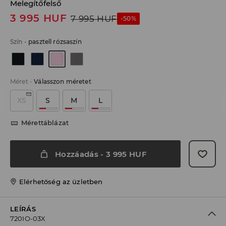
Melegítőfelső
3 995
HUF
7 995
HUF
-50%
Szín
-
pasztell rózsaszín
Méret
-
Válasszon méretet
XS
S
M
L
Mérettáblázat
Hozzáadás
-
3 995
HUF
Elérhetőség az üzletben
LEÍRÁS
720IO-03X