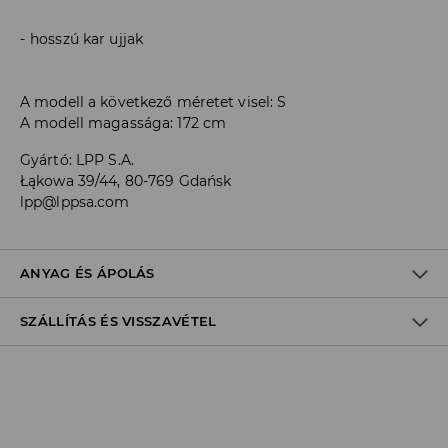
hosszú kar ujjak
A modell a következő méretet visel: S
A modell magassága: 172 cm
Gyártó
:
LPP S.A.
Łąkowa 39/44, 80-769 Gdańsk
lpp@lppsa.com
ANYAG ÉS ÁPOLÁS
SZÁLLÍTÁS ÉS VISSZAVÉTEL
ELSŐ SZÖVET
:
48% MODÁL, 48% POLIÉSZTER, 4% ELASZTÁN
VISSZÁJÁRA FORDÍTOTT OLDALÁN KELL VASALNI
Szállítási irányelvek
FEHÉRÍTŐSZER HASZNÁLATA TILOS
Áruházi
átvétel
House
(5 - 10 munkanap)
MAX. 110° C VASALHATÓ - PÁRA NÉLKÜL
0,00 HUF
/ Online fizetés (PayPal, PayU, Google Pay)