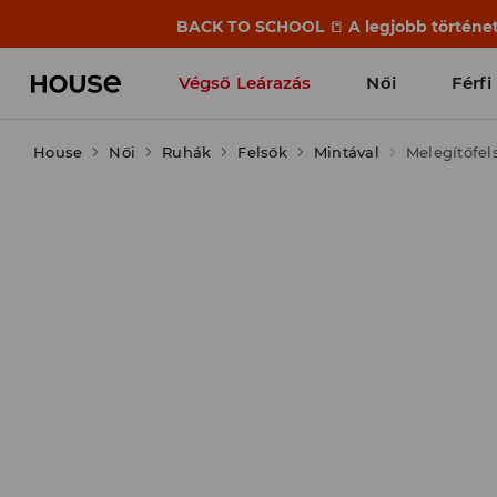
BACK TO SCHOOL
📒
A legjobb történet
Végső Leárazás
Női
Férfi
House
Női
Ruhák
Felsők
Mintával
Melegítőfel