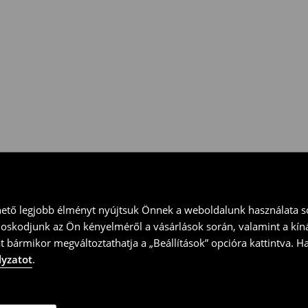
 vidd vissza a terméket
ványt és küld vissza a terméket
hető legjobb élményt nyújtsuk Önnek a weboldalunk használata so
doskodjunk az Ön kényelméről a vásárlások során, valamint a kín
t bármikor megváltoztathatja a „Beállítások” opcióra kattintva. H
lyzatot
.