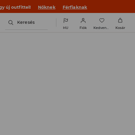
 új outfittel!
Nőknek
Férfiaknak
Keresés
HU
Fiók
Kedvencek
Kosár