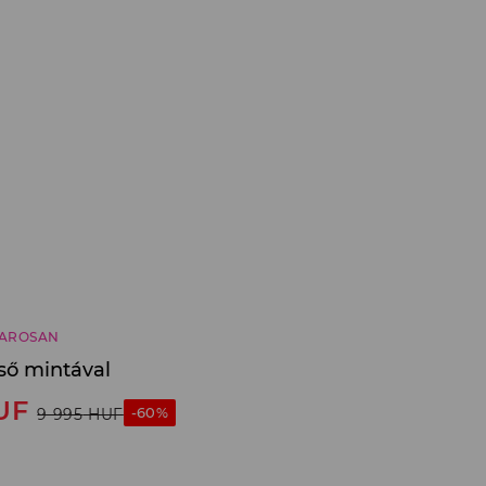
AROSAN
ső mintával
UF
-60%
9 995
HUF