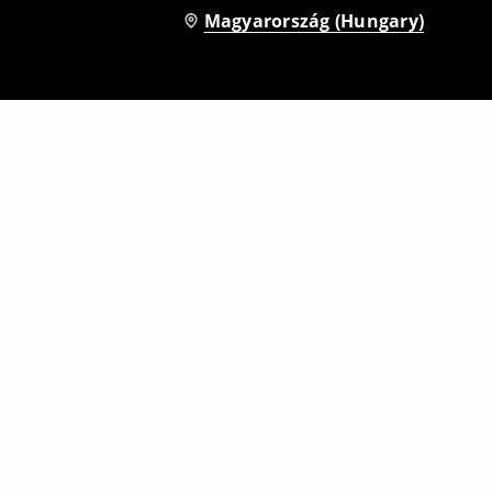
Magyarország (Hungary)
Barrel fit farmer
12995
HUF