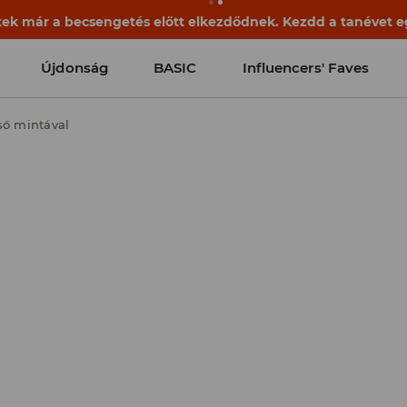
ek már a becsengetés előtt elkezdődnek. Kezdd a tanévet egy
Újdonság
BASIC
Influencers' Faves
ső mintával