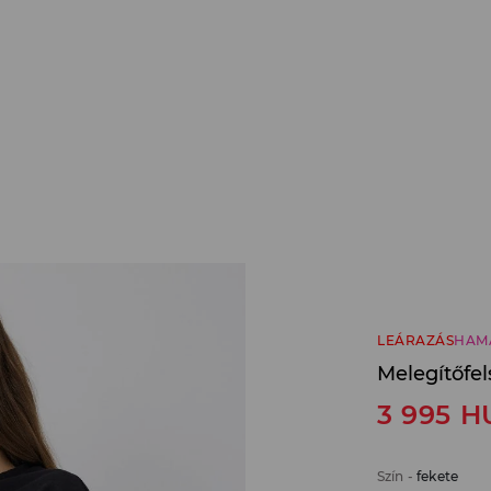
LEÁRAZÁS
HAM
Melegítőfel
3 995
H
Szín
-
fekete