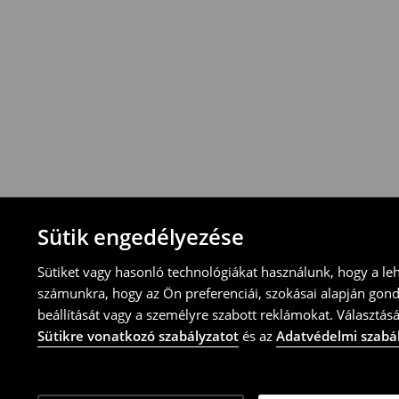
Visszavételi irányelvek
-Magyarországon bármelyik House üzletbe
blokkal/számlával
-online üzleten keresztül
-töltsd ki az online visszaküldési nyomtat
⟶
További tudnivalók
Sütik engedélyezése
Sütiket vagy hasonló technológiákat használunk, hogy a le
számunkra, hogy az Ön preferenciái, szokásai alapján gon
beállítását vagy a személyre szabott reklámokat. Választásá
Sütikre vonatkozó szabályzatot
és az
Adatvédelmi szabá