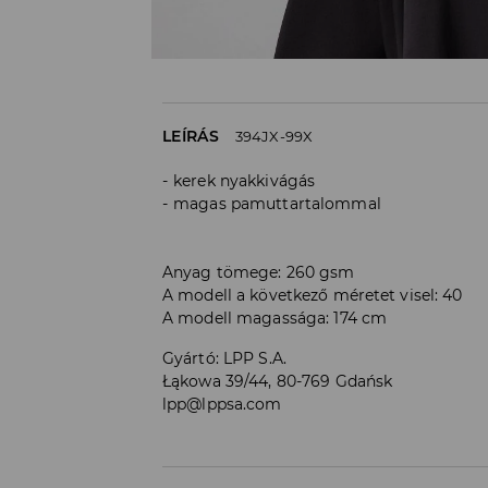
LEÍRÁS
394JX-99X
kerek nyakkivágás
magas pamuttartalommal
Anyag tömege: 260 gsm
A modell a következő méretet visel: 40
A modell magassága: 174 cm
Gyártó
:
LPP S.A.
Łąkowa 39/44, 80-769 Gdańsk
lpp@lppsa.com