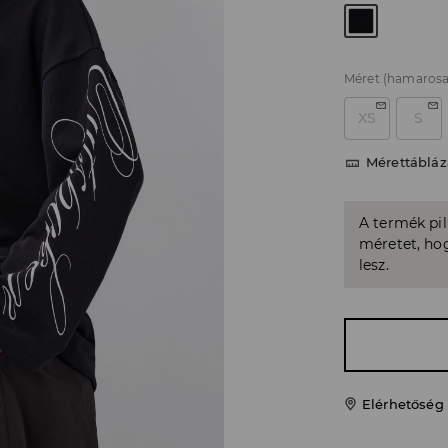
Méret
(hamarosa
XS
S
Mérettábláz
A termék pi
méretet, hog
lesz.
Elérhetőség