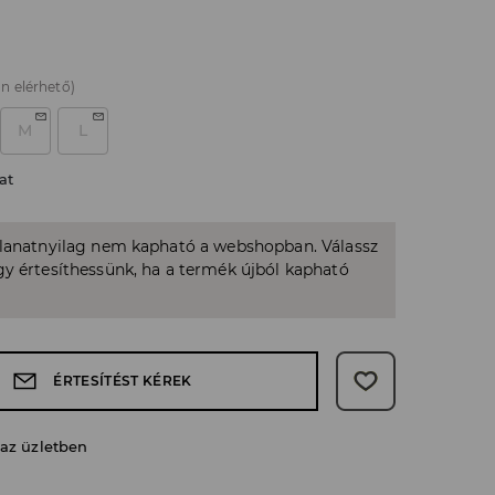
n elérhető)
M
L
at
llanatnyilag nem kapható a webshopban. Válassz
y értesíthessünk, ha a termék újból kapható
ÉRTESÍTÉST KÉREK
 az üzletben