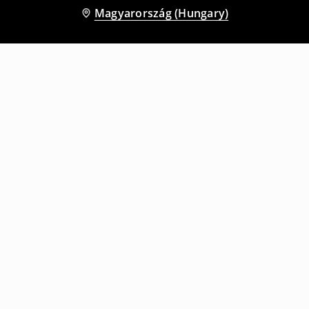
Magyarország (Hungary)
Más vásárlók is választották
Melegítőjogger
Melegítőnadrág