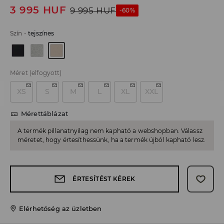
3 995
HUF
9 995
HUF
-60%
Szín
-
tejszínes
Méret
(elfogyott)
XS
S
M
L
XL
XXL
Mérettáblázat
A termék pillanatnyilag nem kapható a webshopban. Válassz
méretet, hogy értesíthessünk, ha a termék újból kapható lesz.
ÉRTESÍTÉST KÉREK
Elérhetőség az üzletben