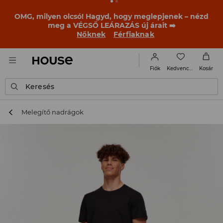
OMG, milyen olcsó! Hagyd, hogy meglepjenek – nézd
meg a VÉGSŐ LEÁRAZÁS új árait ➡️
Nőknek
Férfiaknak
Kedvencek
Fiók
Kosár
Keresés
Melegítő nadrágok