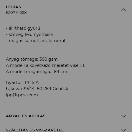
LEÍRÁS
6507Y-02X
állítható gyűrű
szöveg felülnyomása
magas pamuttartalommal
Anyag tömege: 300 gsm
A modell a következő méretet viseli: L
A modell magassága: 189 cm
Gyártó
:
LPP S.A.
Łąkowa 39/44, 80-769 Gdańsk
lpp@lppsa.com
ANYAG ÉS ÁPOLÁS
SZÁLLÍTÁS ÉS VISSZAVÉTEL
Anyag I
:
60% PAMUT, 40% POLIÉSZTER