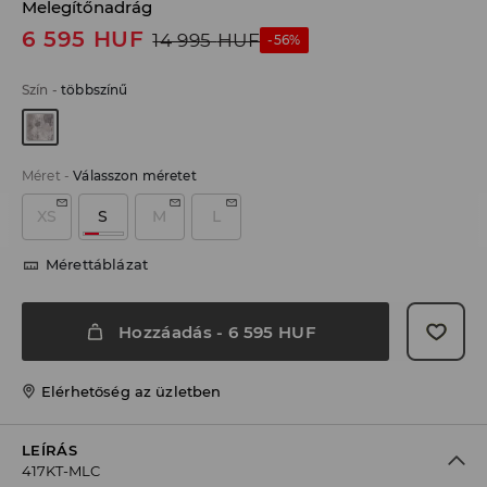
Melegítőnadrág
6 595
HUF
14 995
HUF
-56%
Szín
-
többszínű
Méret
-
Válasszon méretet
XS
S
M
L
Mérettáblázat
Hozzáadás
-
6 595
HUF
Elérhetőség az üzletben
LEÍRÁS
417KT-MLC