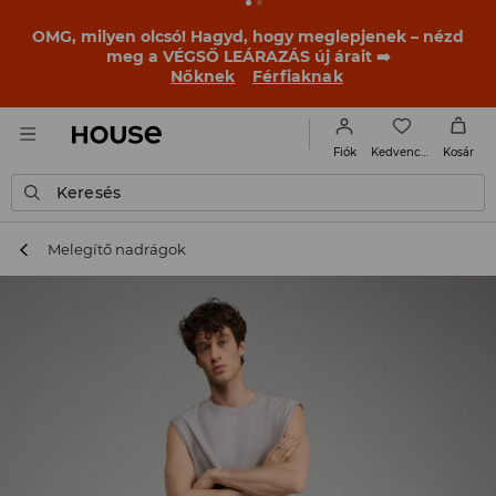
OMG, milyen olcsó! Hagyd, hogy meglepjenek – nézd
meg a VÉGSŐ LEÁRAZÁS új árait ➡️
Nőknek
Férfiaknak
Kedvencek
Fiók
Kosár
Keresés
Melegítő nadrágok