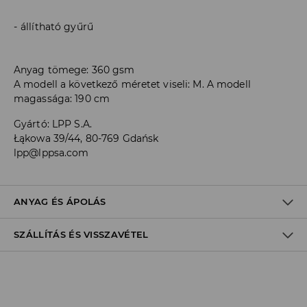
állítható gyűrű
Anyag tömege: 360 gsm
A modell a következő méretet viseli: M. A modell
magassága: 190 cm
Gyártó
:
LPP S.A.
Łąkowa 39/44, 80-769 Gdańsk
lpp@lppsa.com
ANYAG ÉS ÁPOLÁS
SZÁLLÍTÁS ÉS VISSZAVÉTEL
60% PAMUT, 40% POLIÉSZTER
Szállítási irányelvek
Áruházi
átvétel
House
(5 - 10 munkanap)