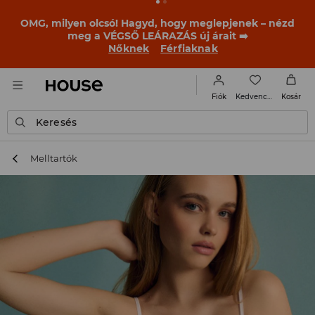
OMG, milyen olcsó! Hagyd, hogy meglepjenek – nézd
meg a VÉGSŐ LEÁRAZÁS új árait ➡️
Nőknek
Férfiaknak
Kedvencek
Fiók
Kosár
Keresés
Melltartók