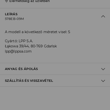
Elérhetőség az üzletben
LEÍRÁS
578EB-09M
A modell a következő méretet visel: S
Gyártó
:
LPP S.A.
Łąkowa 39/44, 80-769 Gdańsk
lpp@lppsa.com
ANYAG ÉS ÁPOLÁS
SZÁLLÍTÁS ÉS VISSZAVÉTEL
ELSŐ SZÖVET
:
100% PAMUT
BÉLÉS
:
100% POLIÉSZTER
Szállítási irányelvek
FEHÉRÍTŐSZER HASZNÁLATA TILOS
Áruházi
átvétel
House
(5 - 10 munkanap)
TILOS VASALNI