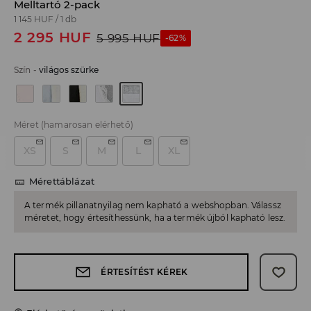
Melltartó 2-pack
1 145 HUF
/
1 db
2 295
HUF
5 995
HUF
-62%
Szín
-
világos szürke
Méret
(hamarosan elérhető)
XS
S
M
L
XL
Mérettáblázat
A termék pillanatnyilag nem kapható a webshopban. Válassz
méretet, hogy értesíthessünk, ha a termék újból kapható lesz.
ÉRTESÍTÉST KÉREK