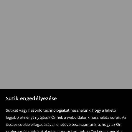
Sütik engedélyezése
Sütiket vagy hasonló technológiákat használunk, hogy a lehető
legjobb élményt nyújtsuk Önnek a weboldalunk használata során. Az
összes cookie elfogadásával lehetővé teszi számunkra, hogy az Ön
preferenciái, szokásai alapján gondoskodjunk az Ön kényelméről a