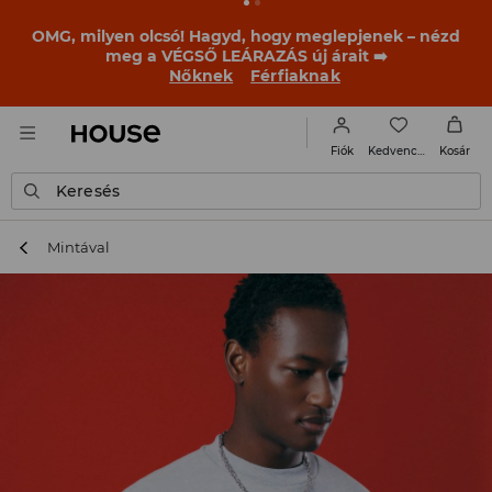
BACK TO SCHOOL
📒
A legjobb történetek már a
becsengetés előtt elkezdődnek. Kezdd a tanévet egy új
outfittel!
Nőknek
Férfiaknak
Kedvencek
Fiók
Kosár
Keresés
Mintával