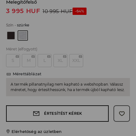
Melegítőfelső
3 995
HUF
10 995
HUF
-64%
Szín
-
szürke
Méret
(elfogyott)
S
M
L
XL
XXL
Mérettáblázat
A termék pillanatnyilag nem kapható a webshopban. Válassz
méretet, hogy értesíthessünk, ha a termék újból kapható lesz.
ÉRTESÍTÉST KÉREK
Elérhetőség az üzletben