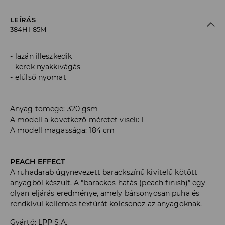
LEÍRÁS
384HI-85M
lazán illeszkedik
kerek nyakkivágás
elülső nyomat
Anyag tömege: 320 gsm
A modell a következő méretet viseli: L
A modell magassága: 184 cm
PEACH EFFECT
A ruhadarab úgynevezett barackszínű kivitelű kötött
anyagból készült. A "barackos hatás (peach finish)” egy
olyan eljárás eredménye, amely bársonyosan puha és
rendkívül kellemes textúrát kölcsönöz az anyagoknak.
Gyártó
:
LPP S.A.