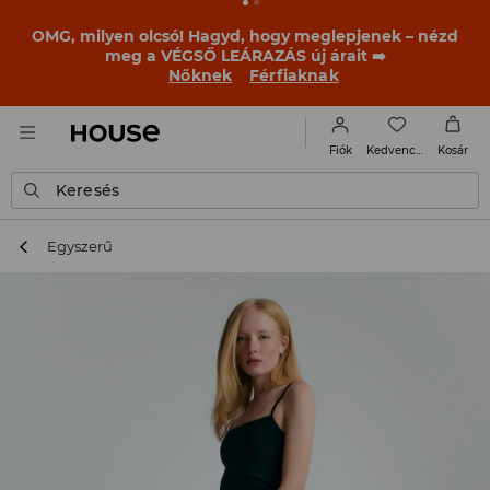
OMG, milyen olcsó! Hagyd, hogy meglepjenek – nézd
meg a VÉGSŐ LEÁRAZÁS új árait ➡️
Nőknek
Férfiaknak
Kedvencek
Fiók
Kosár
Keresés
Egyszerű