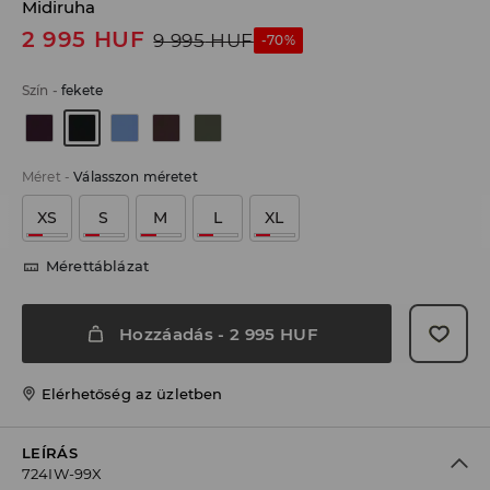
Midiruha
2 995
HUF
9 995
HUF
-70%
Szín
-
fekete
Méret
-
Válasszon méretet
XS
S
M
L
XL
Mérettáblázat
Hozzáadás
-
2 995
HUF
Elérhetőség az üzletben
LEÍRÁS
724IW-99X