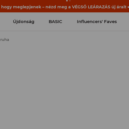
, hogy meglepjenek – nézd meg a VÉGSŐ LEÁRAZÁS új árait ➡
Újdonság
BASIC
Influencers' Faves
iruha