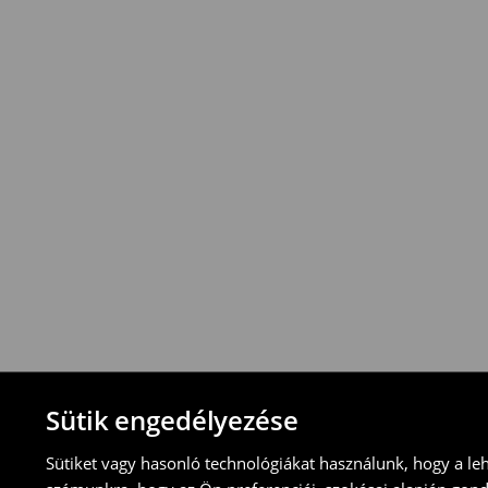
rendelések
esetén
!
Az
összeg
azonban
vonatkozik
.
⟶
További információ
Visszavételi irányelvek
-Magyarországon bármelyik House üzletbe
blokkal/számlával
-online üzleten keresztül
-töltsd ki az online visszaküldési nyomtat
⟶
További tudnivalók
Sütik engedélyezése
Sütiket vagy hasonló technológiákat használunk, hogy a le