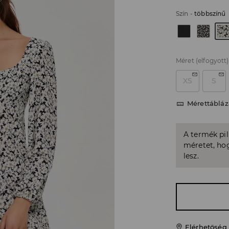
Szín
-
többszínű
Méret
(elfogyott)
XS
S
Mérettábláz
A termék pi
méretet, hog
lesz.
Elérhetőség