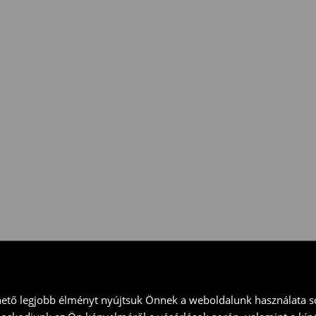
csak
a
teljes
árú
termékekre
 vidd vissza a terméket
ványt és küld vissza a terméket
hető legjobb élményt nyújtsuk Önnek a weboldalunk használata so