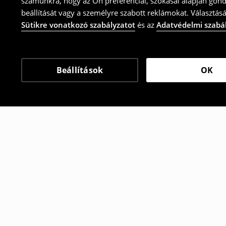
számunkra, hogy az Ön preferenciái, szokásai alapján gon
beállítását vagy a személyre szabott reklámokat. Választásá
Sütikre vonatkozó szabályzatot
és az
Adatvédelmi szabá
Beállítások
OK
Más vásárlók is választ