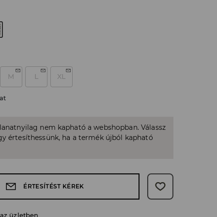
M
L
XL
at
llanatnyilag nem kapható a webshopban. Válassz
y értesíthessünk, ha a termék újból kapható
ÉRTESÍTÉST KÉREK
 az üzletben