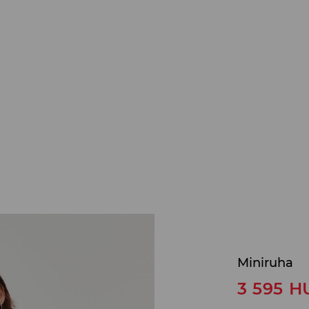
Miniruha
3 595
H