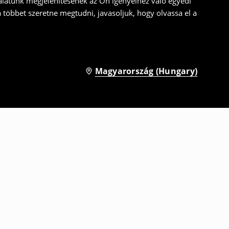
álatunk megjelenítésének az Ön igényeihez való egyedi
a többet szeretne megtudni, javasoljuk, hogy olvassa el a
Magyarország (Hungary)