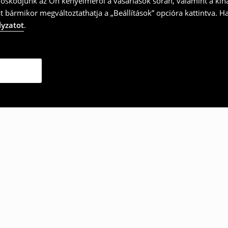
doskodjunk az Ön kényelméről a vásárlások során, valamint a kín
t bármikor megváltoztathatja a „Beállítások” opcióra kattintva. H
lyzatot
.
ották