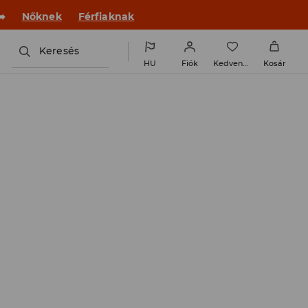
️
Nőknek
Férfiaknak
Keresés
HU
Fiók
Kedvencek
Kosár