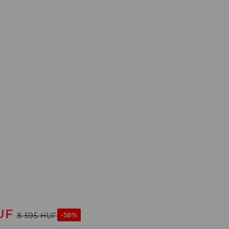
UF
-58%
8 595
HUF