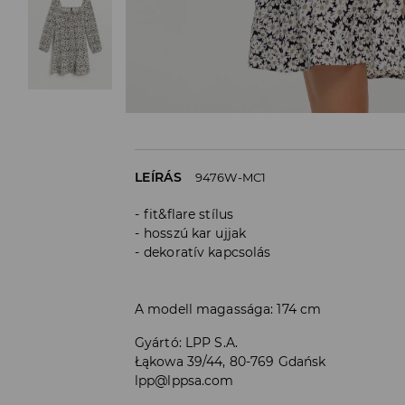
LEÍRÁS
9476W-MC1
fit&flare stílus
hosszú kar ujjak
dekoratív kapcsolás
A modell magassága: 174 cm
Gyártó
:
LPP S.A.
Łąkowa 39/44, 80-769 Gdańsk
lpp@lppsa.com