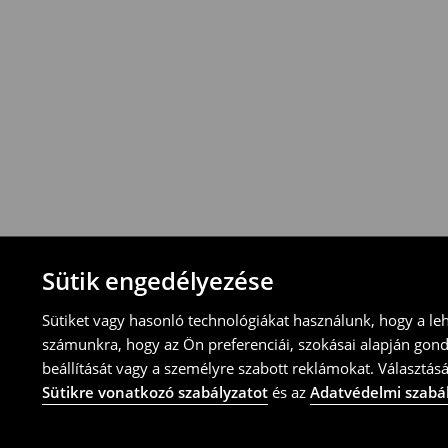
-Magyarországon bármelyik House üzletbe
blokkal/számlával
-online üzleten keresztül
-töltsd ki az online visszaküldési nyomtat
⟶
További tudnivalók
Sütik engedélyezése
Sütiket vagy hasonló technológiákat használunk, hogy a le
számunkra, hogy az Ön preferenciái, szokásai alapján gon
beállítását vagy a személyre szabott reklámokat. Választásá
Sütikre vonatkozó szabályzatot
és az
Adatvédelmi szabá