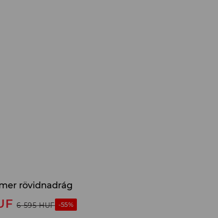
rmer rövidnadrág
UF
-55%
6 595
HUF