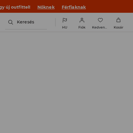
 új outfittel!
Nőknek
Férfiaknak
Keresés
HU
Fiók
Kedvencek
Kosár