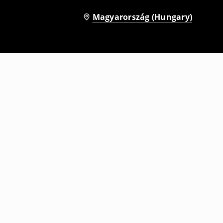
Magyarország (Hungary)
Térdnadrág
3995
HUF
11995
HUF