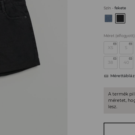
Szín
-
fekete
Méret
(elfogyott)
XS
S
38
40
Mérettábláz
A termék pi
méretet, hog
lesz.