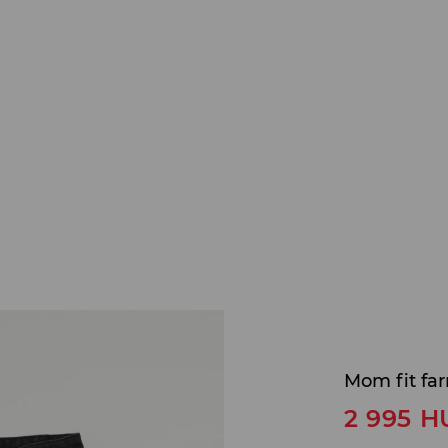
Mom fit fa
2 995
H