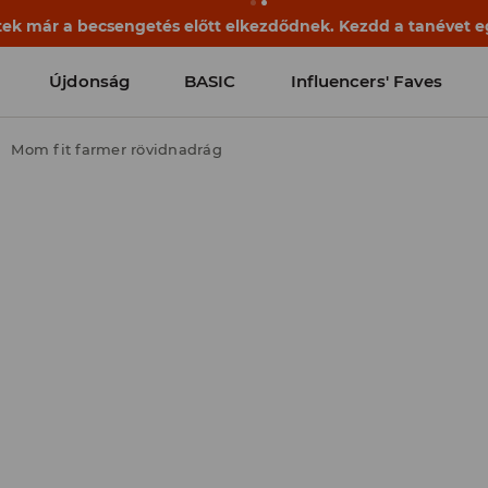
ek már a becsengetés előtt elkezdődnek. Kezdd a tanévet egy
Újdonság
BASIC
Influencers' Faves
Mom fit farmer rövidnadrág