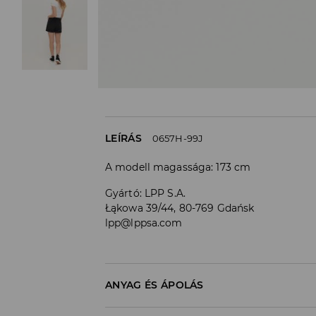
LEÍRÁS
0657H-99J
A modell magassága: 173 cm
Gyártó
:
LPP S.A.
Łąkowa 39/44, 80-769 Gdańsk
lpp@lppsa.com
ANYAG ÉS ÁPOLÁS