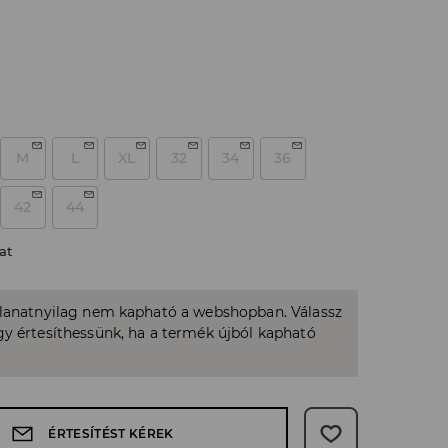
M
L
XL
32
34
36
42
44
at
llanatnyilag nem kapható a webshopban. Válassz
y értesíthessünk, ha a termék újból kapható
ÉRTESÍTÉST KÉREK