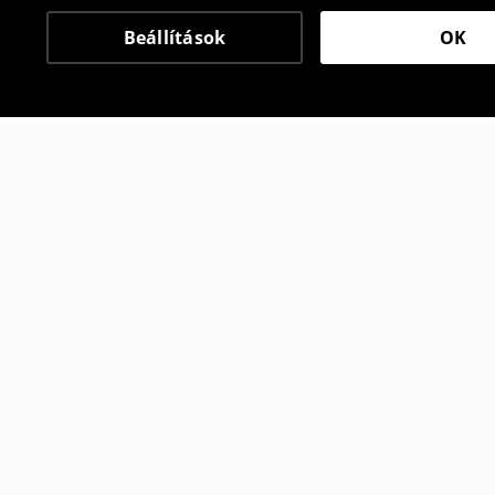
Beállítások
OK
Más vásárlók is választ
Skort
Skort
3995
HUF
3995
HUF
9995
HUF
9