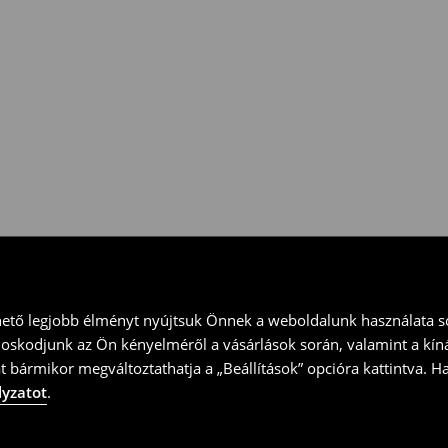
 vidd vissza a terméket
ványt és küld vissza a terméket
hető legjobb élményt nyújtsuk Önnek a weboldalunk használata so
doskodjunk az Ön kényelméről a vásárlások során, valamint a kín
t bármikor megváltoztathatja a „Beállítások” opcióra kattintva. H
lyzatot
.