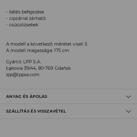
bélés befejezése
cipzárral zárható
csúszózsebek
A modell a következő méretet visel: S
A modell magassága: 175 cm
Gyártó
:
LPP S.A.
Łąkowa 39/44, 80-769 Gdańsk
lpp@lppsa.com
ANYAG ÉS ÁPOLÁS
SZÁLLÍTÁS ÉS VISSZAVÉTEL
100% POLIURETÁN
Szállítási irányelvek