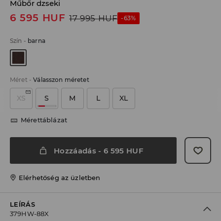
Műbőr dzseki
6 595
HUF
17 995
HUF
-63%
Szín
-
barna
Méret
-
Válasszon méretet
XS
S
M
L
XL
Mérettáblázat
Hozzáadás
-
6 595
HUF
Elérhetőség az üzletben
LEÍRÁS
379HW-88X