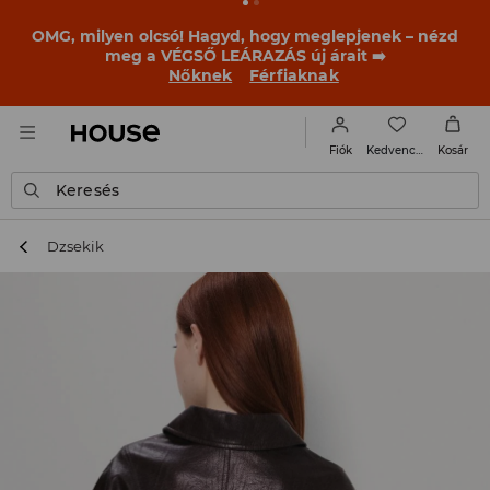
BACK TO SCHOOL
📒
A legjobb történetek már a
becsengetés előtt elkezdődnek. Kezdd a tanévet egy új
outfittel!
Nőknek
Férfiaknak
Kedvencek
Fiók
Kosár
Keresés
Dzsekik