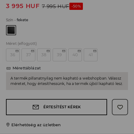
3 995
HUF
7 995
HUF
-50%
Szín
-
fekete
Méret
(elfogyott)
36
37
38
39
40
41
Mérettáblázat
A termék pillanatnyilag nem kapható a webshopban. Válassz
méretet, hogy értesíthessünk, ha a termék újból kapható lesz.
ÉRTESÍTÉST KÉREK
Elérhetőség az üzletben