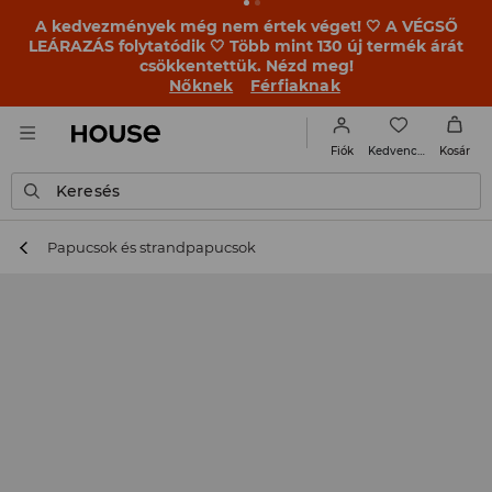
A kedvezmények még nem értek véget! 🤍 A VÉGSŐ
LEÁRAZÁS folytatódik 🤍 Több mint 130 új termék árát
csökkentettük. Nézd meg!
Nőknek
Férfiaknak
Kedvencek
Fiók
Kosár
Keresés
Papucsok és strandpapucsok