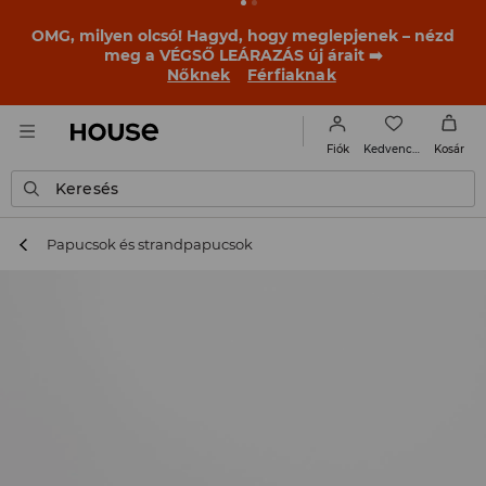
OMG, milyen olcsó! Hagyd, hogy meglepjenek – nézd
meg a VÉGSŐ LEÁRAZÁS új árait ➡️
Nőknek
Férfiaknak
Kedvencek
Fiók
Kosár
Keresés
Papucsok és strandpapucsok