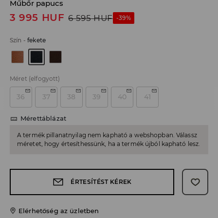
Műbőr papucs
3 995
HUF
6 595
HUF
-39%
Szín
-
fekete
Méret
(elfogyott)
36
37
38
39
40
41
Mérettáblázat
A termék pillanatnyilag nem kapható a webshopban. Válassz
méretet, hogy értesíthessünk, ha a termék újból kapható lesz.
ÉRTESÍTÉST KÉREK
Elérhetőség az üzletben