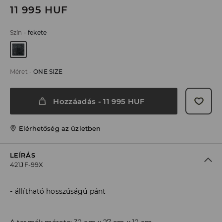
11 995
HUF
Szín
-
fekete
Méret
-
ONE SIZE
Hozzáadás
-
11 995
HUF
Elérhetőség az üzletben
LEÍRÁS
421JF-99X
állítható hosszúságú pánt