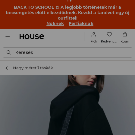
BACK TO SCHOOL
📒
A legjobb történetek már a
becsengetés előtt elkezdődnek. Kezdd a tanévet egy új
outfittel!
Nőknek
Férfiaknak
Kedvencek
Fiók
Kosár
Keresés
Nagy méretű táskák